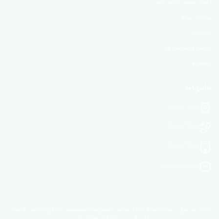
اعتبارسنجی گواهی‌نامه
مدرس شوید
درباره ما
قوانین و سیاست‌ها
انجمن ها
تماس با ما
ایران | تهران
09339778353
09339778353
info@kaamyab.ir
© آخرین بروز رسانی خرداد 1405 | تمامی حقوق برای موسسه کارآفرینان مهر کامیاب
با شماره ثبت 51201 محفوظ است.