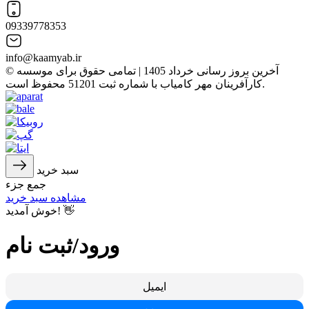
09339778353
info@kaamyab.ir
© آخرین بروز رسانی خرداد 1405 | تمامی حقوق برای موسسه
کارآفرینان مهر کامیاب با شماره ثبت 51201 محفوظ است.
سبد خرید
جمع جزء
مشاهده سبد خرید
خوش آمدید! 👋
ورود/ثبت نام
ایمیل