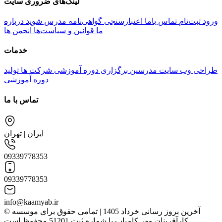
لینک‌های ضروری سایت
ورود
ثبت‌نام
تماس باما
اعتبارسنجی گواهی‌نامه
مدرس شوید
درباره
ما
قوانین و سیاست‌ها
انجمن ها
خدمات
طراحی وب سایت مدرسین
برگزاری دوره آموزشی شرکت ها
تولید
دوره آموزشی
تماس با ما
ایران | تهران
09339778353
09339778353
info@kaamyab.ir
© آخرین بروز رسانی خرداد 1405 | تمامی حقوق برای موسسه
کارآفرینان مهر کامیاب با شماره ثبت 51201 محفوظ است.