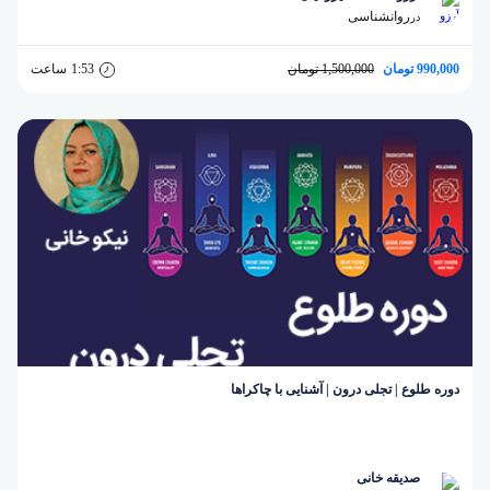
روانشناسی
در
990,000 تومان
1,500,000 تومان
1:53
ساعت
دوره طلوع | تجلی درون | آشنایی با چاکراها
صدیقه خانی