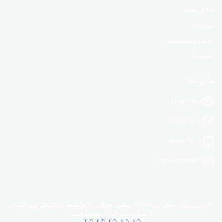
مدرس شوید
درباره ما
قوانین و سیاست‌ها
انجمن ها
تماس با ما
ایران | تهران
09339778353
09339778353
info@kaamyab.ir
© آخرین بروز رسانی خرداد 1405 | تمامی حقوق برای موسسه کارآفرینان مهر کامیاب
با شماره ثبت 51201 محفوظ است.