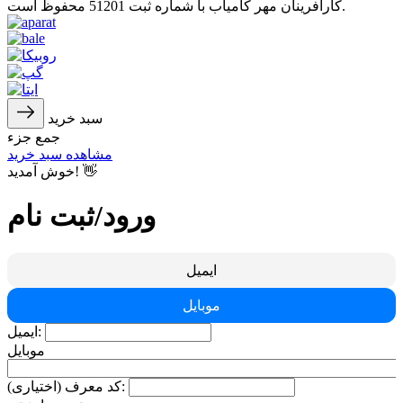
کارآفرینان مهر کامیاب با شماره ثبت 51201 محفوظ است.
سبد خرید
جمع جزء
مشاهده سبد خرید
خوش آمدید! 👋
ورود/ثبت نام
ایمیل
موبایل
ایمیل:
موبایل
کد معرف (اختیاری):