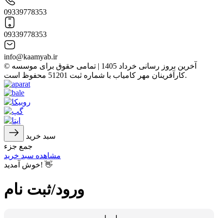
09339778353
09339778353
info@kaamyab.ir
© آخرین بروز رسانی خرداد 1405 | تمامی حقوق برای موسسه
کارآفرینان مهر کامیاب با شماره ثبت 51201 محفوظ است.
سبد خرید
جمع جزء
مشاهده سبد خرید
خوش آمدید! 👋
ورود/ثبت نام