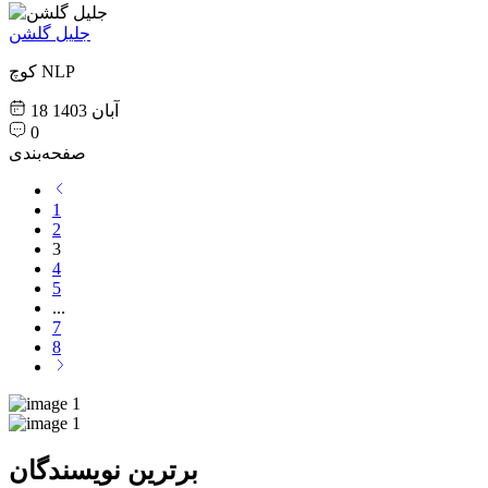
جلیل گلشن
کوچ NLP
18 آبان 1403
0
صفحه‌بندی
1
2
3
4
5
...
7
8
برترین نویسندگان