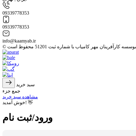
09339778353
09339778353
info@kaamyab.ir
سبد خرید
جمع جزء
مشاهده سبد خرید
خوش آمدید! 👋
ورود/ثبت نام