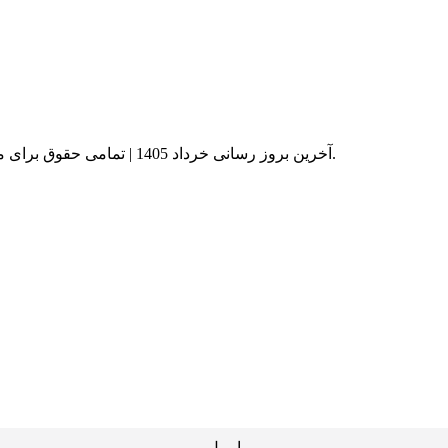
© آخرین بروز رسانی خرداد 1405 | تمامی حقوق برای موسسه کارآفرینان مهر کامیاب با شماره ثبت 51201 محفوظ است.
ایمیل