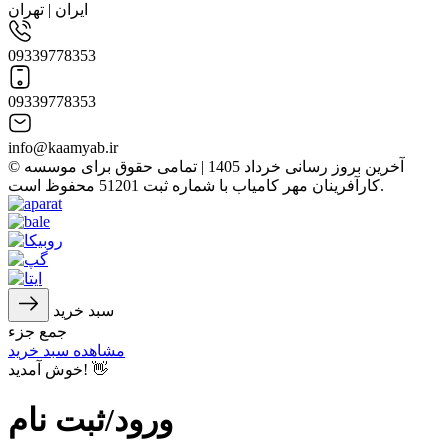
ایران | تهران
09339778353
09339778353
info@kaamyab.ir
© آخرین بروز رسانی خرداد 1405 | تمامی حقوق برای موسسه
کارآفرینان مهر کامیاب با شماره ثبت 51201 محفوظ است.
سبد خرید
جمع جزء
مشاهده سبد خرید
خوش آمدید! 👋
ورود/ثبت نام