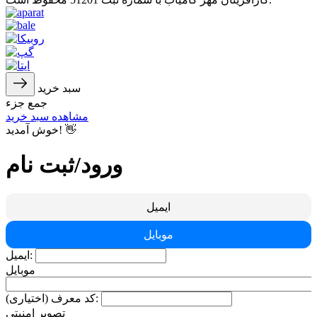
سبد خرید
جمع جزء
مشاهده سبد خرید
خوش آمدید! 👋
ورود/ثبت نام
ایمیل
موبایل
ایمیل:
موبایل
کد معرف (اختیاری):
تصویر امنیتی