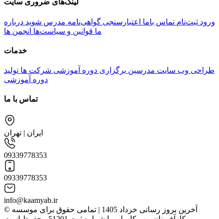
لینک‌های ضروری سایت
ورود
ثبت‌نام
تماس باما
اعتبارسنجی گواهی‌نامه
مدرس شوید
درباره
ما
قوانین و سیاست‌ها
انجمن ها
خدمات
طراحی وب سایت مدرسین
برگزاری دوره آموزشی شرکت ها
تولید
دوره آموزشی
تماس با ما
ایران | تهران
09339778353
09339778353
info@kaamyab.ir
© آخرین بروز رسانی خرداد 1405 | تمامی حقوق برای موسسه
کارآفرینان مهر کامیاب با شماره ثبت 51201 محفوظ است.