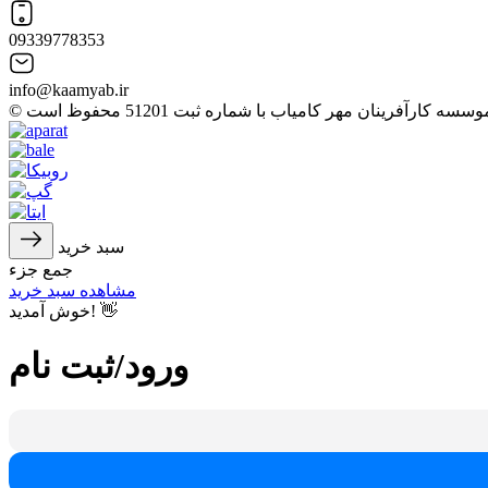
09339778353
info@kaamyab.ir
سبد خرید
جمع جزء
مشاهده سبد خرید
خوش آمدید! 👋
ورود/ثبت نام