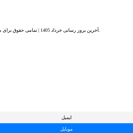
© آخرین بروز رسانی خرداد 1405 | تمامی حقوق برای موسسه کارآفرینان مهر کامیاب با شماره ثبت 51201 محفوظ است.
ایمیل
موبایل