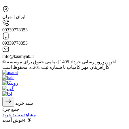
ایران | تهران
09339778353
09339778353
info@kaamyab.ir
© آخرین بروز رسانی خرداد 1405 | تمامی حقوق برای موسسه
کارآفرینان مهر کامیاب با شماره ثبت 51201 محفوظ است.
سبد خرید
جمع جزء
مشاهده سبد خرید
خوش آمدید! 👋