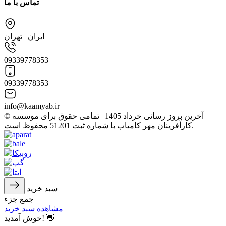
تماس با ما
ایران | تهران
09339778353
09339778353
info@kaamyab.ir
© آخرین بروز رسانی خرداد 1405 | تمامی حقوق برای موسسه
کارآفرینان مهر کامیاب با شماره ثبت 51201 محفوظ است.
سبد خرید
جمع جزء
مشاهده سبد خرید
خوش آمدید! 👋