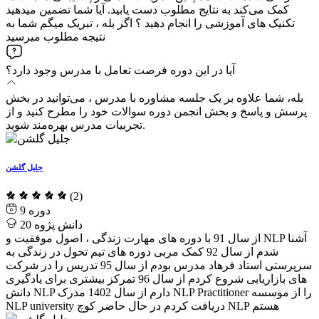
کمک می‌کند به نتایج مطلوب دست یابید. آیا شما تضمین میدهید
تکنیک های آموزشی را انجام دهید ؟ اگر بله ، تبریک میگم شما به
نتیجه مطلوب میرسید
آیا در این دوره فرصت تعامل با مدرس وجود دارد؟
بله، شما علاوه بر یک جلسه مشاوره با مدرس ، می‌توانید در بخش
پرسش و پاسخ و بخش انجمن دوره سوالات خود را مطرح کنید و از
تجربیات مدرس بهره‌مند شوید.
جلیل گلشن
(2)
9
دانش پژوه
20
از سال 91 با دوره های مهارت زندگی ، اصول موفقیت و NLP آشنا
شدم از سال 92 کمک مربی دوره های تیم تحول در زندگی به
سرپرستی استاد فرهاد مدرس بودم از سال 95 تدریس را در شرکت
های بازاریابی شروع کردم از سال 96 تمرکز بیشتری برای یادگیری
دانش NLP دارم از سال 1402 مدرک NLP Practitioner را از موسسه
NLP university دریافت کردم در حال حاضر کوچ NLP هستم