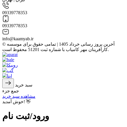
09339778353
09339778353
info@kaamyab.ir
© آخرین بروز رسانی خرداد 1405 | تمامی حقوق برای موسسه
کارآفرینان مهر کامیاب با شماره ثبت 51201 محفوظ است.
سبد خرید
جمع جزء
مشاهده سبد خرید
خوش آمدید! 👋
ورود/ثبت نام