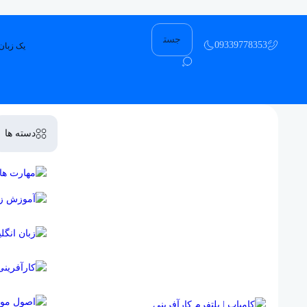
09339778353
یک زبان 
دسته ها