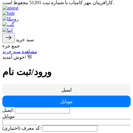
کارآفرینان مهر کامیاب با شماره ثبت 51201 محفوظ است.
سبد خرید
جمع جزء
مشاهده سبد خرید
خوش آمدید! 👋
ورود/ثبت نام
ایمیل
موبایل
ایمیل:
موبایل
کد معرف (اختیاری):