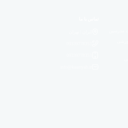
تماس با ما
 مدرسین
ایران | تهران
موزشی
09339778353
09339778353
ی
info@kaamyab.ir