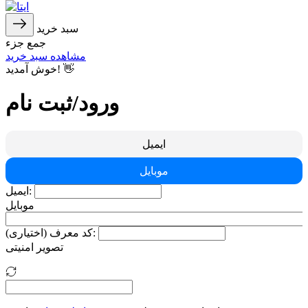
سبد خرید
جمع جزء
مشاهده سبد خرید
خوش آمدید! 👋
ورود/ثبت نام
ایمیل
موبایل
ایمیل:
موبایل
کد معرف (اختیاری):
تصویر امنیتی