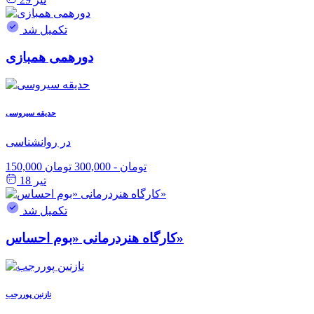
تکمیل شد
دورهمی همبازی
حدیقه سیروسی
در روانشناسی
150,000 تومان
-
300,000 تومان
تیر 18
تکمیل شد
کارگاه هنر‌درمانی «بوم احساس»
نازنین پوررجب