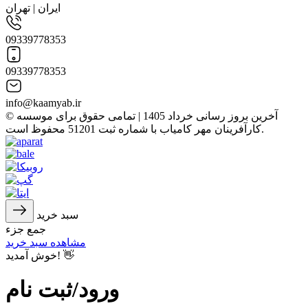
ایران | تهران
09339778353
09339778353
info@kaamyab.ir
© آخرین بروز رسانی خرداد 1405 | تمامی حقوق برای موسسه
کارآفرینان مهر کامیاب با شماره ثبت 51201 محفوظ است.
سبد خرید
جمع جزء
مشاهده سبد خرید
خوش آمدید! 👋
ورود/ثبت نام