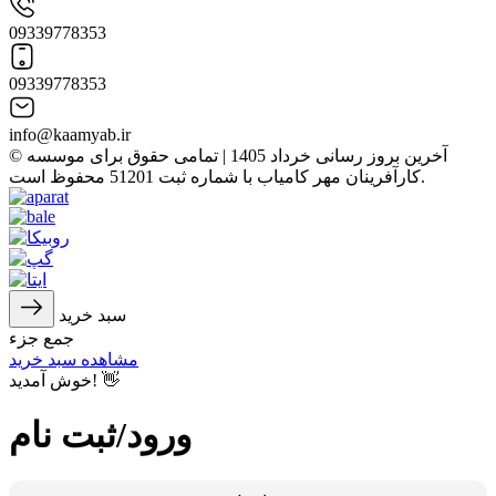
09339778353
09339778353
info@kaamyab.ir
© آخرین بروز رسانی خرداد 1405 | تمامی حقوق برای موسسه
کارآفرینان مهر کامیاب با شماره ثبت 51201 محفوظ است.
سبد خرید
جمع جزء
مشاهده سبد خرید
خوش آمدید! 👋
ورود/ثبت نام