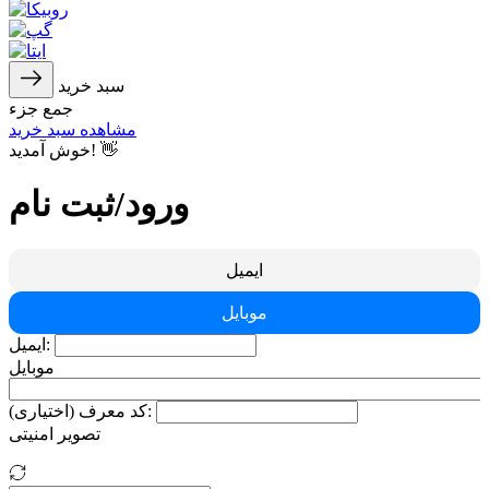
سبد خرید
جمع جزء
مشاهده سبد خرید
خوش آمدید! 👋
ورود/ثبت نام
ایمیل
موبایل
ایمیل:
موبایل
کد معرف (اختیاری):
تصویر امنیتی