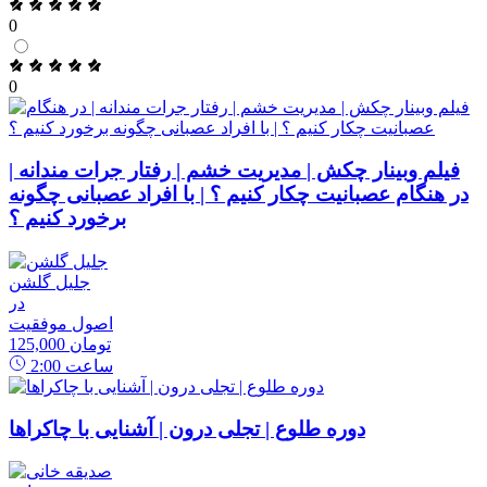
0
0
فیلم وبینار چکش | مدیریت خشم | رفتار جرات مندانه |
در هنگام عصبانیت چکار کنیم ؟ | با افراد عصبانی چگونه
برخورد کنیم ؟
جلیل گلشن
در
اصول موفقیت
125,000 تومان
ساعت
2:00
دوره طلوع | تجلی درون | آشنایی با چاکراها