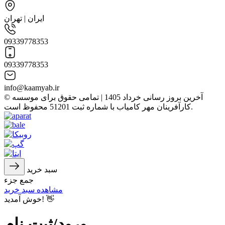
ایران | تهران
09339778353
09339778353
info@kaamyab.ir
© آخرین بروز رسانی خرداد 1405 | تمامی حقوق برای موسسه
کارآفرینان مهر کامیاب با شماره ثبت 51201 محفوظ است.
سبد خرید
جمع جزء
مشاهده سبد خرید
خوش آمدید! 👋
ورود/ثبت نام