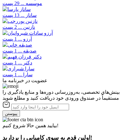
موسسه ...
29 پست
ساناز ...
13 پست
نازنین ...
2 پست
آرزو ...
1 پست
صدیقه ...
1 پست
دکتر ...
1 پست
سارا ...
1 پست
عضویت در خبرنامه ما
بینش‌های تخصصی، به‌روزرسانی دوره‌ها و منابع یادگیری را
مستقیماً در صندوق ورودی خود دریافت کنید و مطلع شوید
پیوستن
بیایید همین حالا شروع کنیم!
اولین قدم به سوی کامیابی را بردارید!