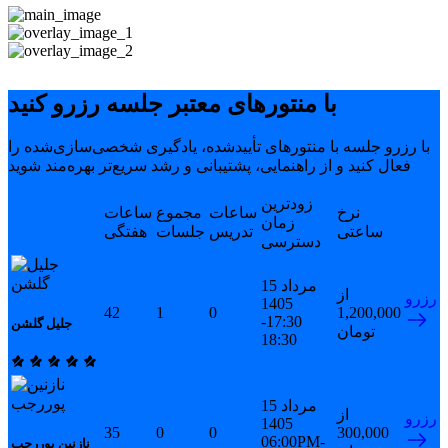
با منتورهای معتبر جلسه رزرو کنید
با رزرو جلسه با منتورهای تأییدشده، یادگیری شخصی‌سازی‌شده را
فعال کنید و از راهنمایی، پشتیبانی و رشد سریع‌تر بهره‌مند شوید
زودترین
نرخ
ساعات
مجموع
ساعات
زمان
ساعتی
تدریس
جلسات
هفتگی
دسترسی
15 مرداد
از
رزرو
1405
42
1
0
1,200,000
17:30-
جلیل گلشن
تومان
18:30
15 مرداد
از
رزرو
1405
35
0
0
300,000
06:00PM-
نازنین پوررجب