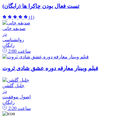
تست فعال بودن چاکرا ها (رایگان)
(1)
صدیقه خانی
در
روانشناسی
رایگان
ساعت
2:00
فیلم وبینار معارفه دوره عشق شادی ثروت
جلیل گلشن
در
اصول موفقیت
رایگان
ساعت
2:20