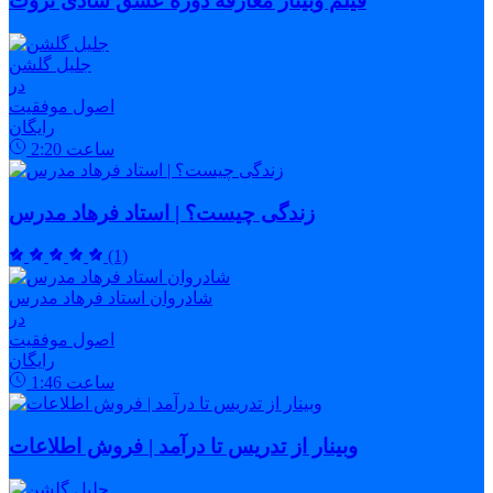
فیلم وبینار معارفه دوره عشق شادی ثروت
جلیل گلشن
در
اصول موفقیت
رایگان
ساعت
2:20
زندگی چیست؟ | استاد فرهاد مدرس
(1)
شادروان استاد فرهاد مدرس
در
اصول موفقیت
رایگان
ساعت
1:46
وبینار از تدریس تا درآمد | فروش اطلاعات