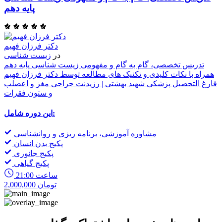
پایه دهم
ا
ی
دکتر فرزان فهیم
ن
در
زیست شناسی
ی
تدریس تخصصی، گام به گام و مفهومی زیست شناسی پایه دهم
همراه با نکات کلیدی و تکنیک های مطالعه توسط دکتر فرزان فهیم
فارغ التحصیل پزشکی شهید بهشتی | رزیدنت جراحی مغز و اعصلب
و ستون فقرات
این دوره شامل:
مشاوره آموزشی، برنامه ریزی و روانشناسی
پکیج بدن انسان
پکیج جانوری
پکیج گیاهی
21:00 ساعت
2,000,000 تومان