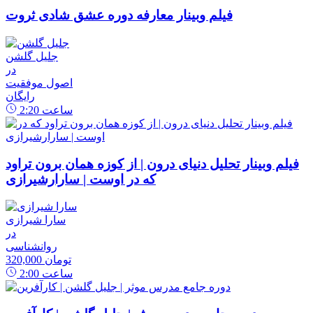
فیلم وبینار معارفه دوره عشق شادی ثروت
جلیل گلشن
در
اصول موفقیت
رایگان
ساعت
2:20
فیلم وبینار تحلیل دنیای درون | از کوزه همان برون تراود
که در اوست | سارارشیرازی
سارا شیرازی
در
روانشناسی
320,000 تومان
ساعت
2:00