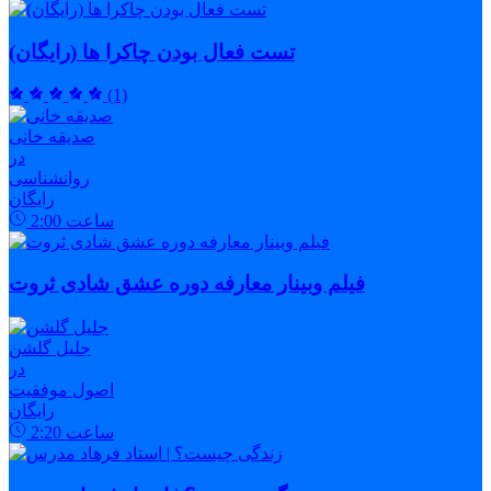
تست فعال بودن چاکرا ها (رایگان)
(1)
صدیقه خانی
در
روانشناسی
رایگان
ساعت
2:00
فیلم وبینار معارفه دوره عشق شادی ثروت
جلیل گلشن
در
اصول موفقیت
رایگان
ساعت
2:20