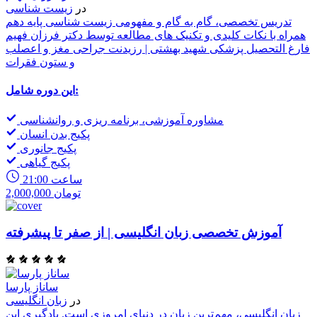
در
زیست شناسی
تدریس تخصصی، گام به گام و مفهومی زیست شناسی پایه دهم
همراه با نکات کلیدی و تکنیک های مطالعه توسط دکتر فرزان فهیم
فارغ التحصیل پزشکی شهید بهشتی | رزیدنت جراحی مغز و اعصلب
و ستون فقرات
این دوره شامل:
مشاوره آموزشی، برنامه ریزی و روانشناسی
پکیج بدن انسان
پکیج جانوری
پکیج گیاهی
21:00 ساعت
2,000,000 تومان
آموزش تخصصی زبان انگلیسی | از صفر تا پیشرفته
ساناز پارسا
در
زبان انگلیسی
زبان انگلیسی، مهم‌ترین زبان در دنیای امروزی است. یادگیری این