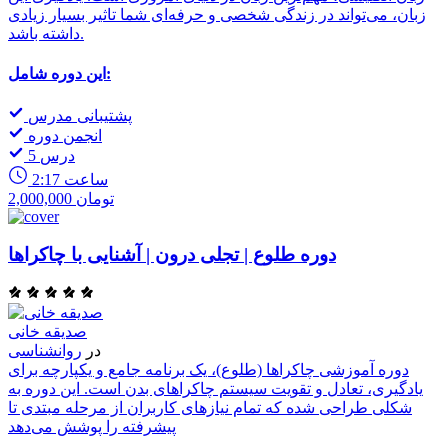
زبان، می‌تواند در زندگی شخصی و حرفه‌ای شما تاثیر بسیار زیادی
داشته باشد.
این دوره شامل:
پشتیبانی مدرس
انجمن دوره
5 درس
2:17 ساعت
2,000,000 تومان
دوره طلوع | تجلی درون | آشنایی با چاکراها
صدیقه خانی
در
روانشناسی
دوره آموزشی چاکراها (طلوع)، یک برنامه جامع و یکپارچه برای
یادگیری، تعادل و تقویت سیستم چاکراهای بدن است. این دوره به
شکلی طراحی شده که تمام نیازهای کاربران از مرحله مبتدی تا
پیشرفته را پوشش می‌دهد