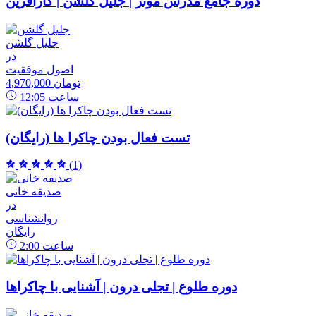
دوره جامع مدرس موثر | جلیل گلشن | کارآفرین
جلیل گلشن
در
اصول موفقیت
4,970,000 تومان
ساعت
12:05
تست فعال بودن چاکرا ها (رایگان)
(1)
صدیقه خانی
در
روانشناسی
رایگان
ساعت
2:00
دوره طلوع | تجلی درون | آشنایی با چاکراها