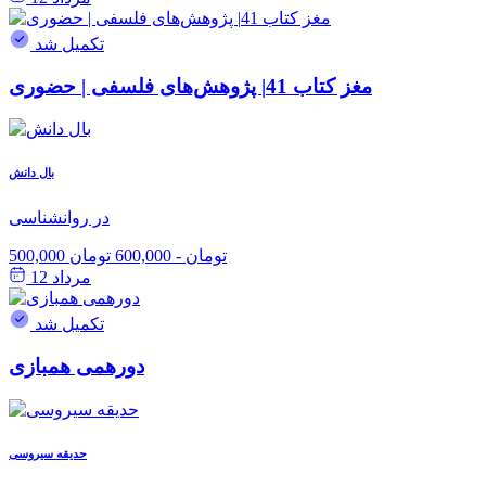
تکمیل شد
مغز کتاب 41| پژوهش‌های فلسفی | حضوری
بال دانش
در روانشناسی
500,000 تومان
-
600,000 تومان
مرداد 12
تکمیل شد
دورهمی همبازی
حدیقه سیروسی