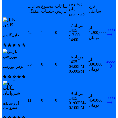
زودترین
نرخ
ساعات
مجموع
ساعات
زمان
ساعتی
تدریس
جلسات
هفتگی
دسترسی
17 مرداد
از
رزرو
1405
42
1
0
1,200,000
13:00-
جلیل گلشن
تومان
14:00
16 مرداد
از
رزرو
1405
35
0
0
300,000
04:00PM-
نازنین پوررجب
تومان
05:00PM
19 مرداد
از
رزرو
1405
11
0
0
450,000
01:00PM-
آرزو سادات
تومان
02:00PM
شیروانیان