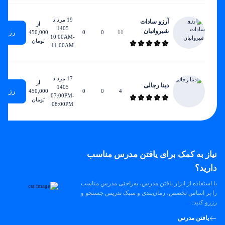
19 مرداد
آرزو سادات
از
1405
شیروانیان
رزرو
450,000
0
0
11
10:00AM-
تومان
11:00AM
17 مرداد
از
دینا رجالی
1405
رزرو
450,000
0
0
4
07:00PM-
تومان
08:00PM
نیاز به کمک برای یافتن مدرس مناسب
دارید؟
با استفاده از ابزار یافتن مدرس، به‌راحتی مدرس مناسب
را بر اساس تخصص، زمان‌بندی و سبک تدریس جستجو و
رزرو کنید.
یافتن مدرس