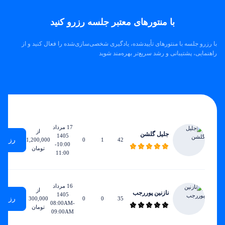
با منتورهای معتبر جلسه رزرو کنید
با رزرو جلسه با منتورهای تأییدشده، یادگیری شخصی‌سازی‌شده را فعال کنید و از
راهنمایی، پشتیبانی و رشد سریع‌تر بهره‌مند شوید
زودترین
ساعات
مجموع
ساعات
نرخ
زمان
هفتگی
جلسات
تدریس
ساعتی
دسترسی
17 مرداد
از
جلیل گلشن
1405
رزرو
1,200,000
0
1
42
10:00-
تومان
11:00
16 مرداد
از
نازنین پوررجب
1405
رزرو
300,000
0
0
35
08:00AM-
تومان
09:00AM