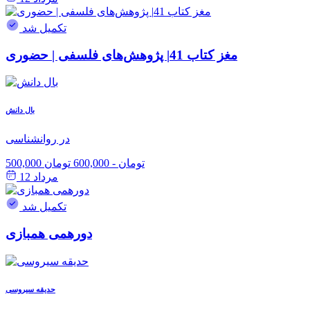
تکمیل شد
مغز کتاب 41| پژوهش‌های فلسفی | حضوری
بال دانش
در روانشناسی
500,000 تومان
-
600,000 تومان
مرداد 12
تکمیل شد
دورهمی همبازی
حدیقه سیروسی