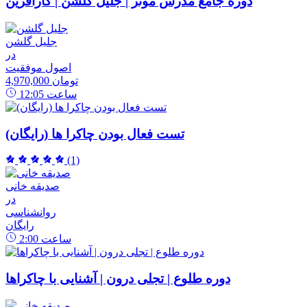
دوره جامع مدرس موثر | جلیل گلشن | کارآفرین
جلیل گلشن
در
اصول موفقیت
4,970,000 تومان
ساعت
12:05
تست فعال بودن چاکرا ها (رایگان)
(1)
صدیقه خانی
در
روانشناسی
رایگان
ساعت
2:00
دوره طلوع | تجلی درون | آشنایی با چاکراها