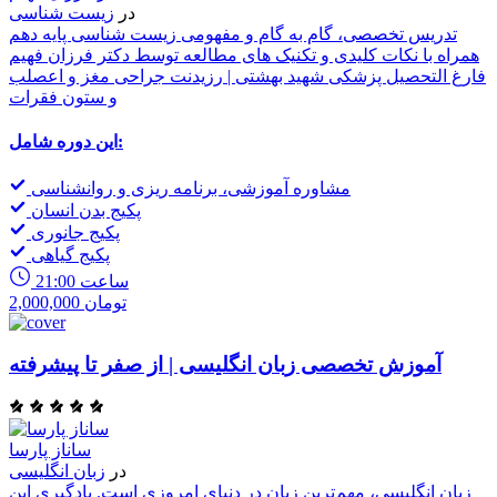
در
زیست شناسی
تدریس تخصصی، گام به گام و مفهومی زیست شناسی پایه دهم
همراه با نکات کلیدی و تکنیک های مطالعه توسط دکتر فرزان فهیم
فارغ التحصیل پزشکی شهید بهشتی | رزیدنت جراحی مغز و اعصلب
و ستون فقرات
این دوره شامل:
مشاوره آموزشی، برنامه ریزی و روانشناسی
پکیج بدن انسان
پکیج جانوری
پکیج گیاهی
21:00 ساعت
2,000,000 تومان
آموزش تخصصی زبان انگلیسی | از صفر تا پیشرفته
ساناز پارسا
در
زبان انگلیسی
زبان انگلیسی، مهم‌ترین زبان در دنیای امروزی است. یادگیری این