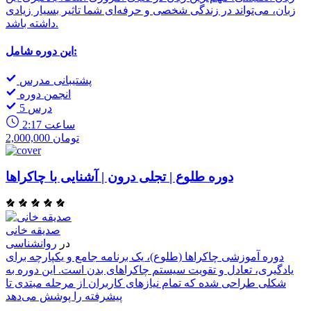
زبان، می‌تواند در زندگی شخصی و حرفه‌ای شما تاثیر بسیار زیادی
داشته باشد.
این دوره شامل:
پشتیبانی مدرس
انجمن دوره
5 درس
2:17 ساعت
2,000,000 تومان
دوره طلوع | تجلی درون | آشنایی با چاکراها
صدیقه خانی
در
روانشناسی
دوره آموزشی چاکراها (طلوع)، یک برنامه جامع و یکپارچه برای
یادگیری، تعادل و تقویت سیستم چاکراهای بدن است. این دوره به
شکلی طراحی شده که تمام نیازهای کاربران از مرحله مبتدی تا
پیشرفته را پوشش می‌دهد