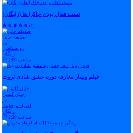
تست فعال بودن چاکرا ها (رایگان)
(1)
صدیقه خانی
در
روانشناسی
رایگان
ساعت
2:00
فیلم وبینار معارفه دوره عشق شادی ثروت
جلیل گلشن
در
اصول موفقیت
رایگان
ساعت
2:20