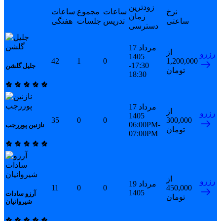
زودترین
نرخ
ساعات
مجموع
ساعات
زمان
ساعتی
تدریس
جلسات
هفتگی
دسترسی
17 مرداد
از
رزرو
1405
42
1
0
1,200,000
17:30-
جلیل گلشن
تومان
18:30
17 مرداد
از
رزرو
1405
35
0
0
300,000
06:00PM-
نازنین پوررجب
تومان
07:00PM
از
رزرو
19 مرداد
11
0
0
450,000
1405
آرزو سادات
تومان
شیروانیان