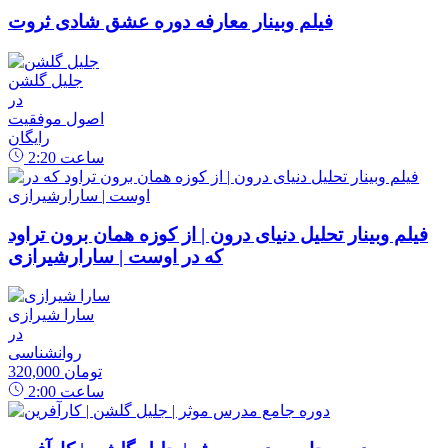
فیلم وبینار معارفه دوره عشق شادی ثروت
جلیل گلشن
در
اصول موفقیت
رایگان
ساعت
2:20
فیلم وبینار تحلیل دنیای درون | از کوزه همان برون تراود
که در اوست | سارارشیرازی
سارا شیرازی
در
روانشناسی
320,000 تومان
ساعت
2:00