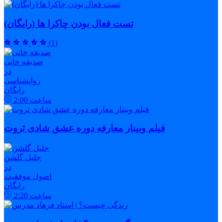
تست فعال بودن چاکرا ها (رایگان)
(1)
صدیقه خانی
در
روانشناسی
رایگان
ساعت
2:00
فیلم وبینار معارفه دوره عشق شادی ثروت
جلیل گلشن
در
اصول موفقیت
رایگان
ساعت
2:20