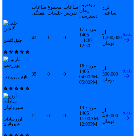
زودترین
نرخ
ساعات
مجموع
ساعات
زمان
ساعتی
تدریس
جلسات
هفتگی
دسترسی
17 مرداد
از
رزرو
1405
42
1
0
1,200,000
11:30-
جلیل گلشن
تومان
12:30
16 مرداد
از
رزرو
1405
35
0
0
300,000
04:00PM-
نازنین پوررجب
تومان
05:00PM
19 مرداد
از
رزرو
1405
11
0
0
450,000
11:00AM-
آرزو سادات
تومان
12:00PM
شیروانیان