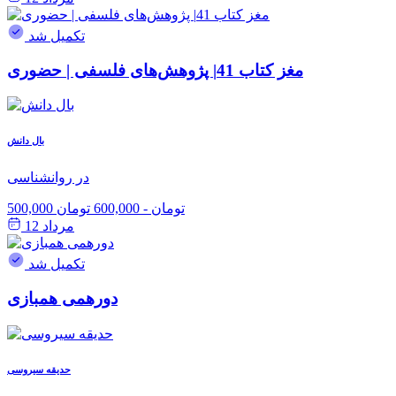
تکمیل شد
مغز کتاب 41| پژوهش‌های فلسفی | حضوری
بال دانش
در روانشناسی
500,000 تومان
-
600,000 تومان
مرداد 12
تکمیل شد
دورهمی همبازی
حدیقه سیروسی