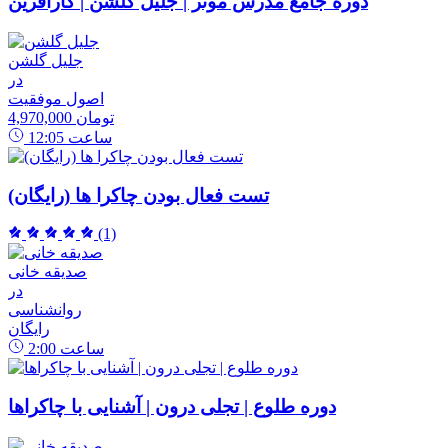
دوره جامع مدرس موثر | جلیل گلشن | کارآفرین
جلیل گلشن
در
اصول موفقیت
4,970,000 تومان
ساعت
12:05
تست فعال بودن چاکرا ها (رایگان)
(1)
صدیقه خانی
در
روانشناسی
رایگان
ساعت
2:00
دوره طلوع | تجلی درون | آشنایی با چاکراها