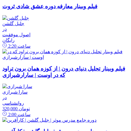
فیلم وبینار معارفه دوره عشق شادی ثروت
جلیل گلشن
در
اصول موفقیت
رایگان
ساعت
2:20
فیلم وبینار تحلیل دنیای درون | از کوزه همان برون تراود
که در اوست | سارارشیرازی
سارا شیرازی
در
روانشناسی
320,000 تومان
ساعت
2:00