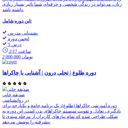
زبان، می‌تواند در زندگی شخصی و حرفه‌ای شما تاثیر بسیار زیادی
داشته باشد.
این دوره شامل:
پشتیبانی مدرس
انجمن دوره
5 درس
2:17 ساعت
2,000,000 تومان
دوره طلوع | تجلی درون | آشنایی با چاکراها
صدیقه خانی
در
روانشناسی
دوره آموزشی چاکراها (طلوع)، یک برنامه جامع و یکپارچه برای
یادگیری، تعادل و تقویت سیستم چاکراهای بدن است. این دوره به
شکلی طراحی شده که تمام نیازهای کاربران از مرحله مبتدی تا
پیشرفته را پوشش می‌دهد