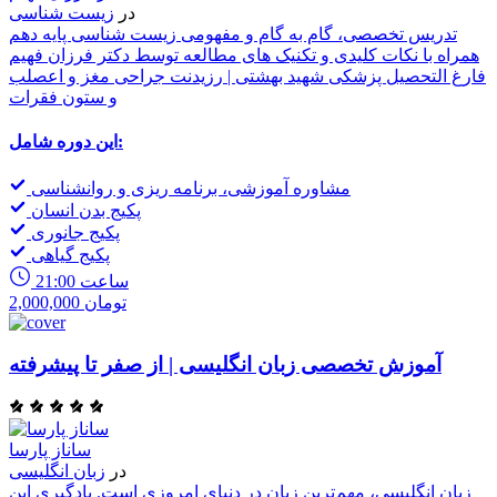
در
زیست شناسی
تدریس تخصصی، گام به گام و مفهومی زیست شناسی پایه دهم
همراه با نکات کلیدی و تکنیک های مطالعه توسط دکتر فرزان فهیم
فارغ التحصیل پزشکی شهید بهشتی | رزیدنت جراحی مغز و اعصلب
و ستون فقرات
این دوره شامل:
مشاوره آموزشی، برنامه ریزی و روانشناسی
پکیج بدن انسان
پکیج جانوری
پکیج گیاهی
21:00 ساعت
2,000,000 تومان
آموزش تخصصی زبان انگلیسی | از صفر تا پیشرفته
ساناز پارسا
در
زبان انگلیسی
زبان انگلیسی، مهم‌ترین زبان در دنیای امروزی است. یادگیری این