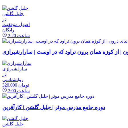
جلیل گلشن
در
اصول موفقیت
رایگان
ساعت
2:20
رون | از کوزه همان برون تراود که در اوست | سارارشیرازی
سارا شیرازی
در
روانشناسی
320,000 تومان
ساعت
2:00
دوره جامع مدرس موثر | جلیل گلشن | کارآفرین
جلیل گلشن