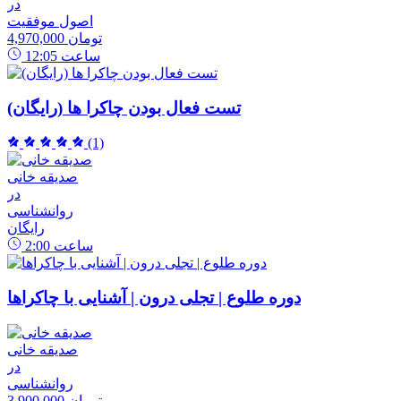
در
اصول موفقیت
4,970,000 تومان
ساعت
12:05
تست فعال بودن چاکرا ها (رایگان)
(1)
صدیقه خانی
در
روانشناسی
رایگان
ساعت
2:00
دوره طلوع | تجلی درون | آشنایی با چاکراها
صدیقه خانی
در
روانشناسی
3,900,000 تومان