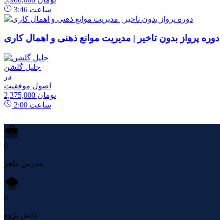
ساعت
3:46
دوره پرواز بدون تاخیر | مدیریت موانع ذهنی و اهمال کاری
جلیل گلشن
در
اصول موفقیت
2,375,000 تومان
ساعت
2:00
0
مدرس ماهر
0
دانش پژوه