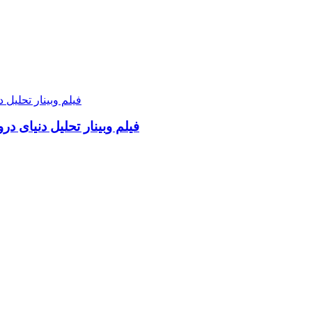
فیلم وبینار تحلیل دنیای د