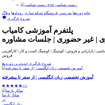
زیست شناسی
خانه
دوره‌ها
مدرسین
فروشگاه
شبکه سازی
رویداد‌ها
وبلاگ
شروع یادگیری
پلتفرم آموزشی
کامیاب
ی | غیر حضوری | جلسات مشاوره
بی و فروش | کوچینگ | کوچینگ کسب و کار | کارآفرینی | NLP | همکاری در
فروش
شروع یادگیری
جدیدترین دوره ها
آموزش تخصصی زبان انگلیسی | از صفر تا پیشرفته
(1)
ساناز پارسا
در
زبان انگلیسی