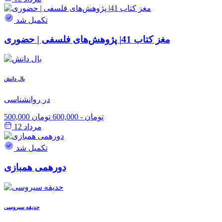
تکمیل شد
مغز کتاب 41| پژوهش‌های فلسفی | حضوری
بال دانش
در روانشناسی
500,000 تومان
-
600,000 تومان
مرداد 12
تکمیل شد
دورهمی همبازی
حدیقه سیروسی