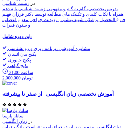
در
زیست شناسی
تدریس تخصصی، گام به گام و مفهومی زیست شناسی پایه دهم
همراه با نکات کلیدی و تکنیک های مطالعه توسط دکتر فرزان فهیم
فارغ التحصیل پزشکی شهید بهشتی | رزیدنت جراحی مغز و اعصلب
و ستون فقرات
این دوره شامل:
مشاوره آموزشی، برنامه ریزی و روانشناسی
پکیج بدن انسان
پکیج جانوری
پکیج گیاهی
21:00 ساعت
2,000,000 تومان
آموزش تخصصی زبان انگلیسی | از صفر تا پیشرفته
ساناز پارسا
در
زبان انگلیسی
زبان انگلیسی، مهم‌ترین زبان در دنیای امروزی است. یادگیری این