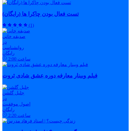
تست فعال بودن چاکرا ها (رایگان)
(1)
صدیقه خانی
در
روانشناسی
رایگان
ساعت
2:00
فیلم وبینار معارفه دوره عشق شادی ثروت
جلیل گلشن
در
اصول موفقیت
رایگان
ساعت
2:20