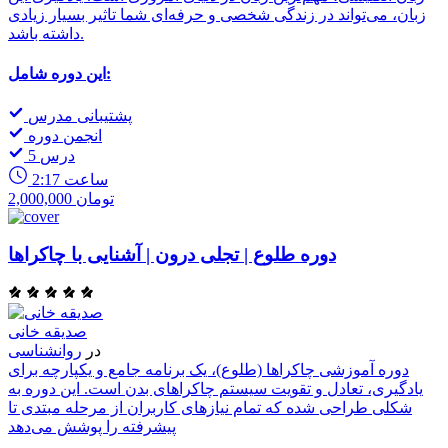
زبان، می‌تواند در زندگی شخصی و حرفه‌ای شما تاثیر بسیار زیادی
داشته باشد.
این دوره شامل:
پشتیبانی مدرس
انجمن دوره
5 درس
2:17 ساعت
2,000,000 تومان
دوره طلوع | تجلی درون | آشنایی با چاکراها
صدیقه خانی
در
روانشناسی
دوره آموزشی چاکراها (طلوع)، یک برنامه جامع و یکپارچه برای
یادگیری، تعادل و تقویت سیستم چاکراهای بدن است. این دوره به
شکلی طراحی شده که تمام نیازهای کاربران از مرحله مبتدی تا
پیشرفته را پوشش می‌دهد