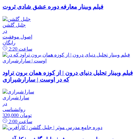
فیلم وبینار معارفه دوره عشق شادی ثروت
جلیل گلشن
در
اصول موفقیت
رایگان
ساعت
2:20
فیلم وبینار تحلیل دنیای درون | از کوزه همان برون تراود
که در اوست | سارارشیرازی
سارا شیرازی
در
روانشناسی
320,000 تومان
ساعت
2:00