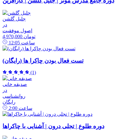
دوره جامع مدرس موثر | جلیل گلشن | کارآفرین
جلیل گلشن
در
اصول موفقیت
4,970,000 تومان
ساعت
12:05
تست فعال بودن چاکرا ها (رایگان)
(1)
صدیقه خانی
در
روانشناسی
رایگان
ساعت
2:00
دوره طلوع | تجلی درون | آشنایی با چاکراها