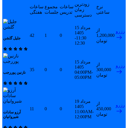
زودترین
نرخ
ساعات
مجموع
ساعات
زمان
ساعتی
تدریس
جلسات
هفتگی
دسترسی
15 مرداد
از
رزرو
1405
42
1
0
1,200,000
11:30-
جلیل گلشن
تومان
12:30
15 مرداد
از
رزرو
1405
35
0
0
300,000
04:00PM-
نازنین پوررجب
تومان
05:00PM
19 مرداد
از
رزرو
1405
11
0
0
450,000
11:00AM-
آرزو سادات
تومان
12:00PM
شیروانیان