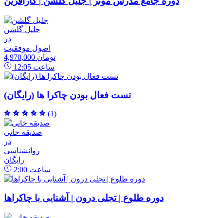
دوره جامع مدرس موثر | جلیل گلشن | کارآفرین
جلیل گلشن
در
اصول موفقیت
4,970,000 تومان
ساعت
12:05
تست فعال بودن چاکرا ها (رایگان)
(1)
صدیقه خانی
در
روانشناسی
رایگان
ساعت
2:00
دوره طلوع | تجلی درون | آشنایی با چاکراها