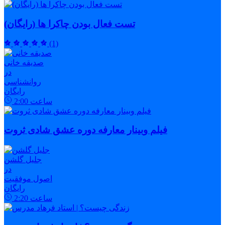
تست فعال بودن چاکرا ها (رایگان)
(1)
صدیقه خانی
در
روانشناسی
رایگان
ساعت
2:00
فیلم وبینار معارفه دوره عشق شادی ثروت
جلیل گلشن
در
اصول موفقیت
رایگان
ساعت
2:20