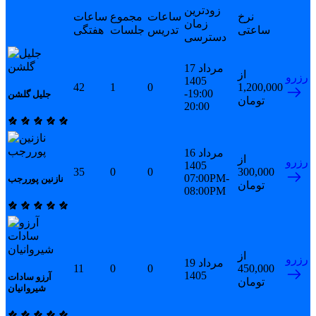
زودترین
نرخ
ساعات
مجموع
ساعات
زمان
ساعتی
تدریس
جلسات
هفتگی
دسترسی
17 مرداد
از
رزرو
1405
42
1
0
1,200,000
19:00-
جلیل گلشن
تومان
20:00
16 مرداد
از
رزرو
1405
35
0
0
300,000
07:00PM-
نازنین پوررجب
تومان
08:00PM
از
رزرو
19 مرداد
11
0
0
450,000
1405
آرزو سادات
تومان
شیروانیان