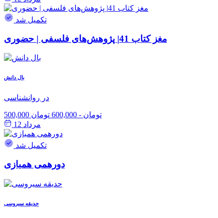
تکمیل شد
مغز کتاب 41| پژوهش‌های فلسفی | حضوری
بال دانش
در روانشناسی
500,000 تومان
-
600,000 تومان
مرداد 12
تکمیل شد
دورهمی همبازی
حدیقه سیروسی