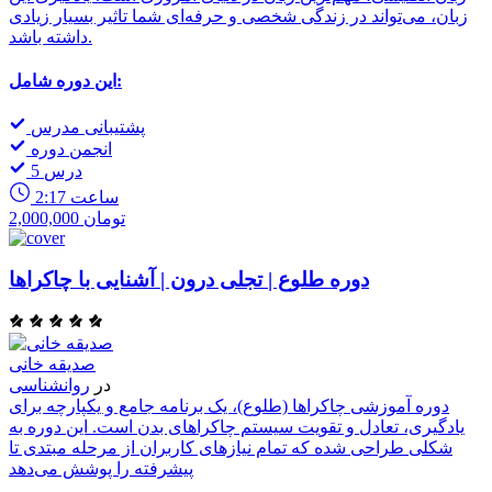
زبان، می‌تواند در زندگی شخصی و حرفه‌ای شما تاثیر بسیار زیادی
داشته باشد.
این دوره شامل:
پشتیبانی مدرس
انجمن دوره
5 درس
2:17 ساعت
2,000,000 تومان
دوره طلوع | تجلی درون | آشنایی با چاکراها
صدیقه خانی
در
روانشناسی
دوره آموزشی چاکراها (طلوع)، یک برنامه جامع و یکپارچه برای
یادگیری، تعادل و تقویت سیستم چاکراهای بدن است. این دوره به
شکلی طراحی شده که تمام نیازهای کاربران از مرحله مبتدی تا
پیشرفته را پوشش می‌دهد