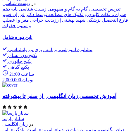
در
زیست شناسی
تدریس تخصصی، گام به گام و مفهومی زیست شناسی پایه دهم
همراه با نکات کلیدی و تکنیک های مطالعه توسط دکتر فرزان فهیم
فارغ التحصیل پزشکی شهید بهشتی | رزیدنت جراحی مغز و اعصلب
و ستون فقرات
این دوره شامل:
مشاوره آموزشی، برنامه ریزی و روانشناسی
پکیج بدن انسان
پکیج جانوری
پکیج گیاهی
21:00 ساعت
2,000,000 تومان
آموزش تخصصی زبان انگلیسی | از صفر تا پیشرفته
ساناز پارسا
در
زبان انگلیسی
زبان انگلیسی، مهم‌ترین زبان در دنیای امروزی است. یادگیری این