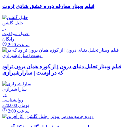
فیلم وبینار معارفه دوره عشق شادی ثروت
جلیل گلشن
در
اصول موفقیت
رایگان
ساعت
2:20
فیلم وبینار تحلیل دنیای درون | از کوزه همان برون تراود
که در اوست | سارارشیرازی
سارا شیرازی
در
روانشناسی
320,000 تومان
ساعت
2:00