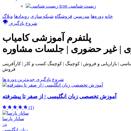
زیست شناسی
خانه
دوره‌ها
مدرسین
فروشگاه
شبکه سازی
رویداد‌ها
وبلاگ
شروع یادگیری
پلتفرم آموزشی
کامیاب
ی | غیر حضوری | جلسات مشاوره
بی و فروش | کوچینگ | کوچینگ کسب و کار | کارآفرینی | NLP | همکاری در
فروش
شروع یادگیری
جدیدترین دوره ها
آموزش تخصصی زبان انگلیسی | از صفر تا پیشرفته
(1)
ساناز پارسا
در
زبان انگلیسی