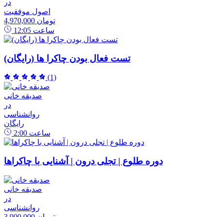
در
اصول موفقیت
4,970,000 تومان
ساعت
12:05
تست فعال بودن چاکرا ها (رایگان)
(1)
صدیقه خانی
در
روانشناسی
رایگان
ساعت
2:00
دوره طلوع | تجلی درون | آشنایی با چاکراها
صدیقه خانی
در
روانشناسی
3,900,000 تومان