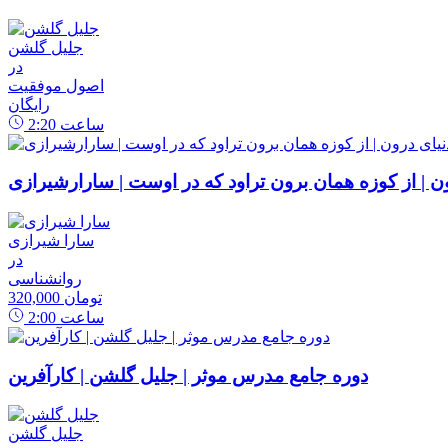
جلیل گلشن
در
اصول موفقیت
رایگان
ساعت
2:20
رون | از کوزه همان برون تراود که در اوست | سارارشیرازی
سارا شیرازی
در
روانشناسی
320,000 تومان
ساعت
2:00
دوره جامع مدرس موثر | جلیل گلشن | کارآفرین
جلیل گلشن