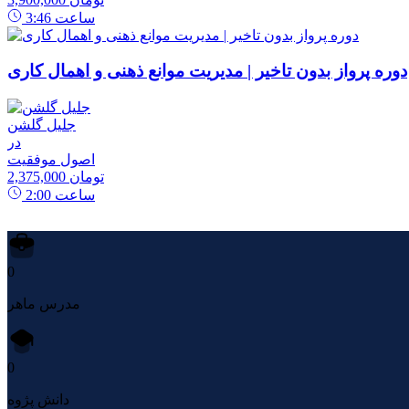
ساعت
3:46
دوره پرواز بدون تاخیر | مدیریت موانع ذهنی و اهمال کاری
جلیل گلشن
در
اصول موفقیت
2,375,000 تومان
ساعت
2:00
0
مدرس ماهر
0
دانش پژوه