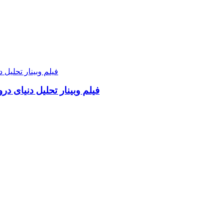
فیلم وبینار تحلیل دنیای د