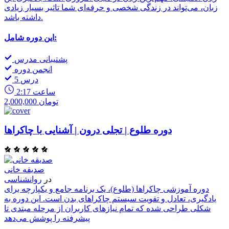
زبان، می‌تواند در زندگی شخصی و حرفه‌ای شما تاثیر بسیار زیادی
داشته باشد.
این دوره شامل:
پشتیبانی مدرس
انجمن دوره
5 درس
2:17 ساعت
2,000,000 تومان
دوره طلوع | تجلی درون | آشنایی با چاکراها
صدیقه خانی
در
روانشناسی
دوره آموزشی چاکراها (طلوع)، یک برنامه جامع و یکپارچه برای
یادگیری، تعادل و تقویت سیستم چاکراهای بدن است. این دوره به
شکلی طراحی شده که تمام نیازهای کاربران از مرحله مبتدی تا
پیشرفته را پوشش می‌دهد