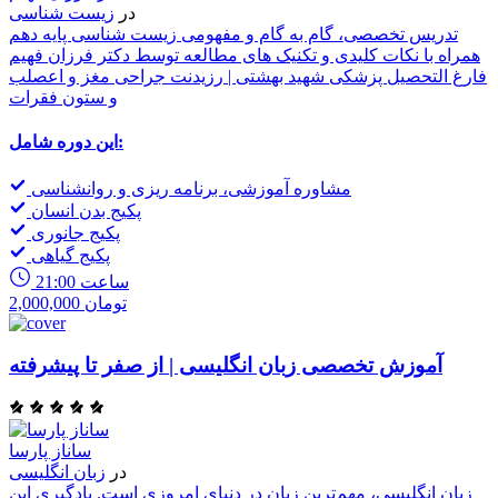
در
زیست شناسی
تدریس تخصصی، گام به گام و مفهومی زیست شناسی پایه دهم
همراه با نکات کلیدی و تکنیک های مطالعه توسط دکتر فرزان فهیم
فارغ التحصیل پزشکی شهید بهشتی | رزیدنت جراحی مغز و اعصلب
و ستون فقرات
این دوره شامل:
مشاوره آموزشی، برنامه ریزی و روانشناسی
پکیج بدن انسان
پکیج جانوری
پکیج گیاهی
21:00 ساعت
2,000,000 تومان
آموزش تخصصی زبان انگلیسی | از صفر تا پیشرفته
ساناز پارسا
در
زبان انگلیسی
زبان انگلیسی، مهم‌ترین زبان در دنیای امروزی است. یادگیری این