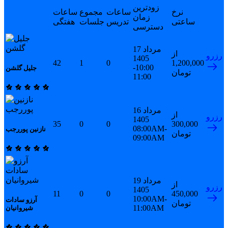
زودترین
نرخ
ساعات
مجموع
ساعات
زمان
ساعتی
تدریس
جلسات
هفتگی
دسترسی
17 مرداد
از
رزرو
1405
42
1
0
1,200,000
10:00-
جلیل گلشن
تومان
11:00
16 مرداد
از
رزرو
1405
35
0
0
300,000
08:00AM-
نازنین پوررجب
تومان
09:00AM
19 مرداد
از
رزرو
1405
11
0
0
450,000
10:00AM-
آرزو سادات
تومان
11:00AM
شیروانیان