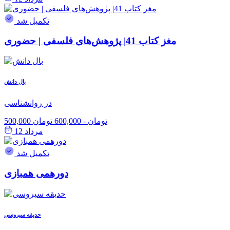
تکمیل شد
مغز کتاب 41| پژوهش‌های فلسفی | حضوری
بال دانش
در روانشناسی
500,000 تومان
-
600,000 تومان
مرداد 12
تکمیل شد
دورهمی همبازی
حدیقه سیروسی