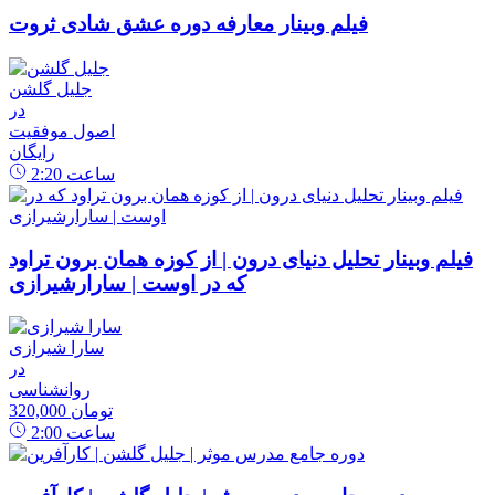
فیلم وبینار معارفه دوره عشق شادی ثروت
جلیل گلشن
در
اصول موفقیت
رایگان
ساعت
2:20
فیلم وبینار تحلیل دنیای درون | از کوزه همان برون تراود
که در اوست | سارارشیرازی
سارا شیرازی
در
روانشناسی
320,000 تومان
ساعت
2:00