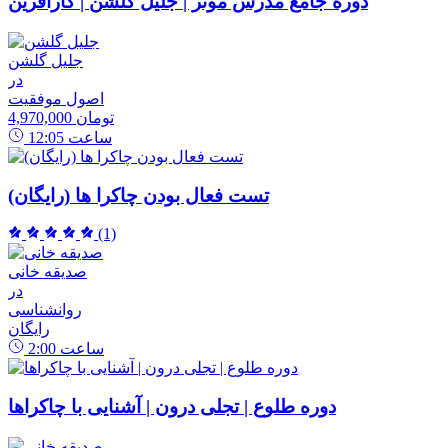
دوره جامع مدرس موثر | جلیل گلشن | کارآفرین
جلیل گلشن
در
اصول موفقیت
4,970,000 تومان
ساعت
12:05
تست فعال بودن چاکرا ها (رایگان)
(1)
صدیقه خانی
در
روانشناسی
رایگان
ساعت
2:00
دوره طلوع | تجلی درون | آشنایی با چاکراها