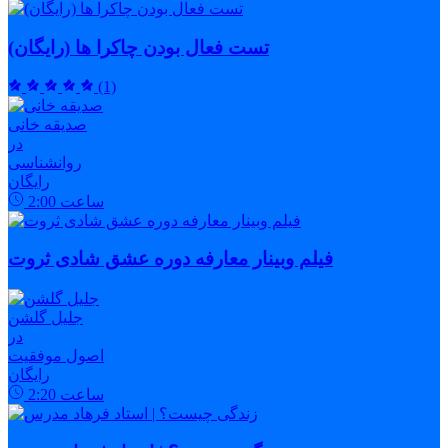
تست فعال بودن چاکرا ها (رایگان)
(1)
صدیقه خانی
در
روانشناسی
رایگان
ساعت
2:00
فیلم وبینار معارفه دوره عشق شادی ثروت
جلیل گلشن
در
اصول موفقیت
رایگان
ساعت
2:20