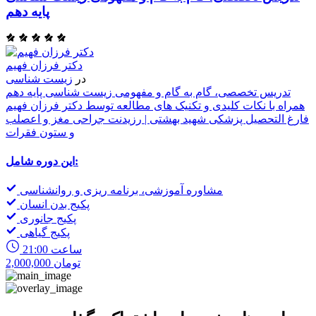
پایه دهم
ا
ی
دکتر فرزان فهیم
ن
در
زیست شناسی
ی
تدریس تخصصی، گام به گام و مفهومی زیست شناسی پایه دهم
همراه با نکات کلیدی و تکنیک های مطالعه توسط دکتر فرزان فهیم
فارغ التحصیل پزشکی شهید بهشتی | رزیدنت جراحی مغز و اعصلب
و ستون فقرات
این دوره شامل:
مشاوره آموزشی، برنامه ریزی و روانشناسی
پکیج بدن انسان
پکیج جانوری
پکیج گیاهی
21:00 ساعت
2,000,000 تومان