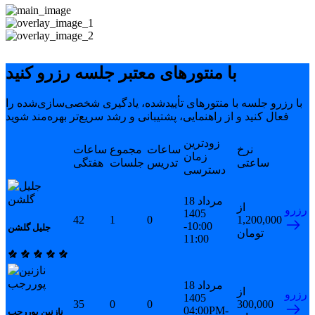
با منتورهای معتبر جلسه رزرو کنید
با رزرو جلسه با منتورهای تأییدشده، یادگیری شخصی‌سازی‌شده را
فعال کنید و از راهنمایی، پشتیبانی و رشد سریع‌تر بهره‌مند شوید
زودترین
نرخ
ساعات
مجموع
ساعات
زمان
ساعتی
تدریس
جلسات
هفتگی
دسترسی
18 مرداد
از
رزرو
1405
42
1
0
1,200,000
10:00-
جلیل گلشن
تومان
11:00
18 مرداد
از
رزرو
1405
35
0
0
300,000
04:00PM-
نازنین پوررجب