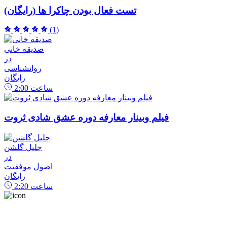
تست فعال بودن چاکرا ها (رایگان)
(1)
صدیقه خانی
در
روانشناسی
رایگان
ساعت
2:00
فیلم وبینار معارفه دوره عشق شادی ثروت
جلیل گلشن
در
اصول موفقیت
رایگان
ساعت
2:20