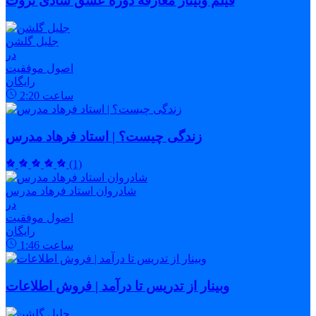
فیلم وبینار معارفه دوره عشق شادی ثروت
جلیل گلشن
در
اصول موفقیت
رایگان
ساعت
2:20
زندگی چیست؟ | استاد فرهاد مدرس
(1)
شادروان استاد فرهاد مدرس
در
اصول موفقیت
رایگان
ساعت
1:46
وبینار از تدریس تا درآمد | فروش اطلاعات