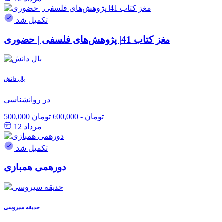
تکمیل شد
مغز کتاب 41| پژوهش‌های فلسفی | حضوری
بال دانش
در روانشناسی
500,000 تومان
-
600,000 تومان
مرداد 12
تکمیل شد
دورهمی همبازی
حدیقه سیروسی