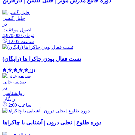
دوره جامع مدرس موثر | جلیل گلشن | کارآفرین
جلیل گلشن
در
اصول موفقیت
4,970,000 تومان
ساعت
12:05
تست فعال بودن چاکرا ها (رایگان)
(1)
صدیقه خانی
در
روانشناسی
رایگان
ساعت
2:00
دوره طلوع | تجلی درون | آشنایی با چاکراها