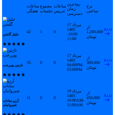
زودترین
نرخ
ساعات
مجموع
ساعات
زمان
ساعتی
تدریس
جلسات
هفتگی
دسترسی
17 مرداد
از
رزرو
1405
42
1
0
1,200,000
10:00-
جلیل گلشن
تومان
11:00
17 مرداد
از
رزرو
1405
35
0
0
300,000
04:00PM-
نازنین پوررجب
تومان
05:00PM
19 مرداد
از
رزرو
1405
11
0
0
450,000
10:00AM-
آرزو سادات
تومان
11:00AM
شیروانیان