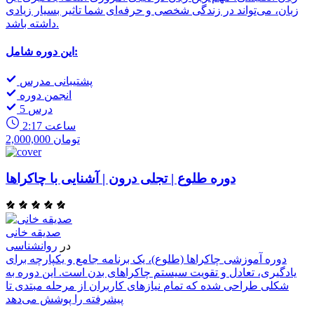
زبان، می‌تواند در زندگی شخصی و حرفه‌ای شما تاثیر بسیار زیادی
داشته باشد.
این دوره شامل:
پشتیبانی مدرس
انجمن دوره
5 درس
2:17 ساعت
2,000,000 تومان
دوره طلوع | تجلی درون | آشنایی با چاکراها
صدیقه خانی
در
روانشناسی
دوره آموزشی چاکراها (طلوع)، یک برنامه جامع و یکپارچه برای
یادگیری، تعادل و تقویت سیستم چاکراهای بدن است. این دوره به
شکلی طراحی شده که تمام نیازهای کاربران از مرحله مبتدی تا
پیشرفته را پوشش می‌دهد