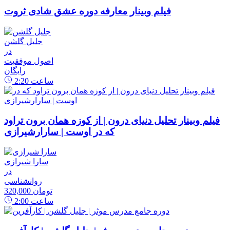
فیلم وبینار معارفه دوره عشق شادی ثروت
جلیل گلشن
در
اصول موفقیت
رایگان
ساعت
2:20
فیلم وبینار تحلیل دنیای درون | از کوزه همان برون تراود
که در اوست | سارارشیرازی
سارا شیرازی
در
روانشناسی
320,000 تومان
ساعت
2:00