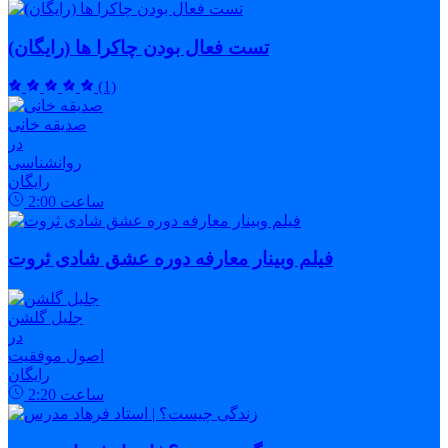
تست فعال بودن چاکرا ها (رایگان)
(1)
صدیقه خانی
در
روانشناسی
رایگان
ساعت
2:00
فیلم وبینار معارفه دوره عشق شادی ثروت
جلیل گلشن
در
اصول موفقیت
رایگان
ساعت
2:20