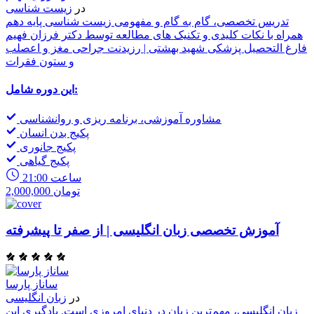
در
زیست شناسی
تدریس تخصصی، گام به گام و مفهومی زیست شناسی پایه دهم
همراه با نکات کلیدی و تکنیک های مطالعه توسط دکتر فرزان فهیم
فارغ التحصیل پزشکی شهید بهشتی | رزیدنت جراحی مغز و اعصلب
و ستون فقرات
این دوره شامل:
مشاوره آموزشی، برنامه ریزی و روانشناسی
پکیج بدن انسان
پکیج جانوری
پکیج گیاهی
21:00 ساعت
2,000,000 تومان
آموزش تخصصی زبان انگلیسی | از صفر تا پیشرفته
ساناز پارسا
در
زبان انگلیسی
زبان انگلیسی، مهم‌ترین زبان در دنیای امروزی است. یادگیری این