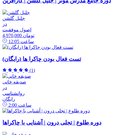
دوره جامع مدرس موثر | جلیل گلشن | کارآفرین
جلیل گلشن
در
اصول موفقیت
4,970,000 تومان
ساعت
12:05
تست فعال بودن چاکرا ها (رایگان)
(1)
صدیقه خانی
در
روانشناسی
رایگان
ساعت
2:00
دوره طلوع | تجلی درون | آشنایی با چاکراها