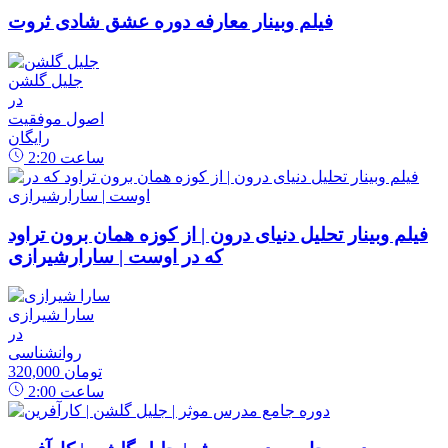
فیلم وبینار معارفه دوره عشق شادی ثروت
جلیل گلشن
در
اصول موفقیت
رایگان
ساعت
2:20
فیلم وبینار تحلیل دنیای درون | از کوزه همان برون تراود
که در اوست | سارارشیرازی
سارا شیرازی
در
روانشناسی
320,000 تومان
ساعت
2:00