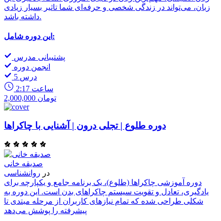
زبان، می‌تواند در زندگی شخصی و حرفه‌ای شما تاثیر بسیار زیادی
داشته باشد.
این دوره شامل:
پشتیبانی مدرس
انجمن دوره
5 درس
2:17 ساعت
2,000,000 تومان
دوره طلوع | تجلی درون | آشنایی با چاکراها
صدیقه خانی
در
روانشناسی
دوره آموزشی چاکراها (طلوع)، یک برنامه جامع و یکپارچه برای
یادگیری، تعادل و تقویت سیستم چاکراهای بدن است. این دوره به
شکلی طراحی شده که تمام نیازهای کاربران از مرحله مبتدی تا
پیشرفته را پوشش می‌دهد