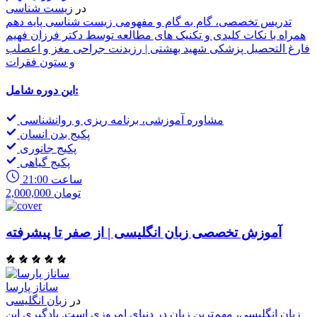
در
زیست شناسی
تدریس تخصصی، گام به گام و مفهومی زیست شناسی پایه دهم
همراه با نکات کلیدی و تکنیک های مطالعه توسط دکتر فرزان فهیم
فارغ التحصیل پزشکی شهید بهشتی | رزیدنت جراحی مغز و اعصلب
و ستون فقرات
این دوره شامل:
مشاوره آموزشی، برنامه ریزی و روانشناسی
پکیج بدن انسان
پکیج جانوری
پکیج گیاهی
21:00 ساعت
2,000,000 تومان
آموزش تخصصی زبان انگلیسی | از صفر تا پیشرفته
ساناز پارسا
در
زبان انگلیسی
زبان انگلیسی، مهم‌ترین زبان در دنیای امروزی است. یادگیری این