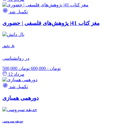
تکمیل شد
مغز کتاب 41| پژوهش‌های فلسفی | حضوری
بال دانش
در روانشناسی
500,000 تومان
-
600,000 تومان
مرداد 12
تکمیل شد
دورهمی همبازی
حدیقه سیروسی