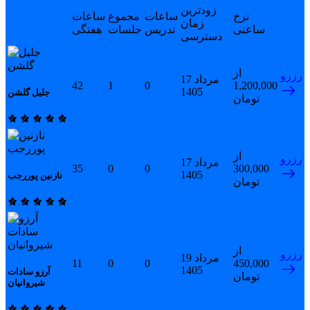
زودترین
نرخ
ساعات
مجموع
ساعات
زمان
ساعتی
تدریس
جلسات
هفتگی
دسترسی
از
رزرو
17 مرداد
42
1
0
1,200,000
1405
جلیل گلشن
تومان
از
رزرو
17 مرداد
35
0
0
300,000
1405
نازنین پوررجب
تومان
از
رزرو
19 مرداد
11
0
0
450,000
1405
آرزو سادات
تومان
شیروانیان