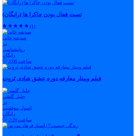
تست فعال بودن چاکرا ها (رایگان)
(1)
صدیقه خانی
در
روانشناسی
رایگان
ساعت
2:00
فیلم وبینار معارفه دوره عشق شادی ثروت
جلیل گلشن
در
اصول موفقیت
رایگان
ساعت
2:20