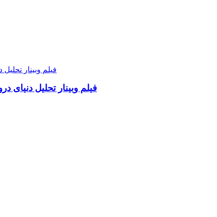
فیلم وبینار تحلیل دنیای د