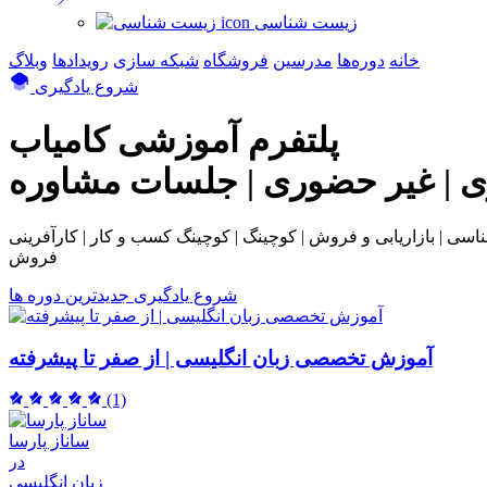
زیست شناسی
خانه
دوره‌ها
مدرسین
فروشگاه
شبکه سازی
رویداد‌ها
وبلاگ
شروع یادگیری
پلتفرم آموزشی
کامیاب
ی | غیر حضوری | جلسات مشاوره
بی و فروش | کوچینگ | کوچینگ کسب و کار | کارآفرینی | NLP | همکاری در
فروش
شروع یادگیری
جدیدترین دوره ها
آموزش تخصصی زبان انگلیسی | از صفر تا پیشرفته
(1)
ساناز پارسا
در
زبان انگلیسی