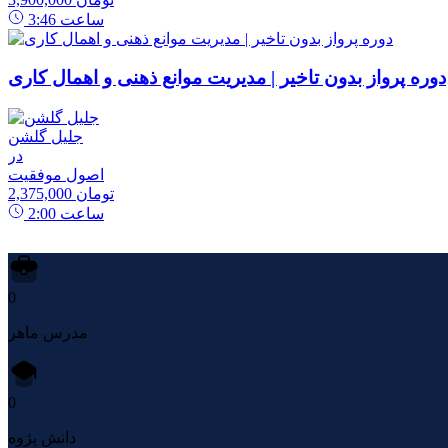
ساعت
3:46
دوره پرواز بدون تاخیر | مدیریت موانع ذهنی و اهمال کاری
جلیل گلشن
در
اصول موفقیت
2,375,000 تومان
ساعت
2:00
0
مدرس ماهر
0
دانش پژوه