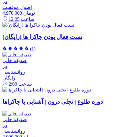
در
اصول موفقیت
4,970,000 تومان
ساعت
12:05
تست فعال بودن چاکرا ها (رایگان)
(1)
صدیقه خانی
در
روانشناسی
رایگان
ساعت
2:00
دوره طلوع | تجلی درون | آشنایی با چاکراها
صدیقه خانی
در
روانشناسی
3,900,000 تومان