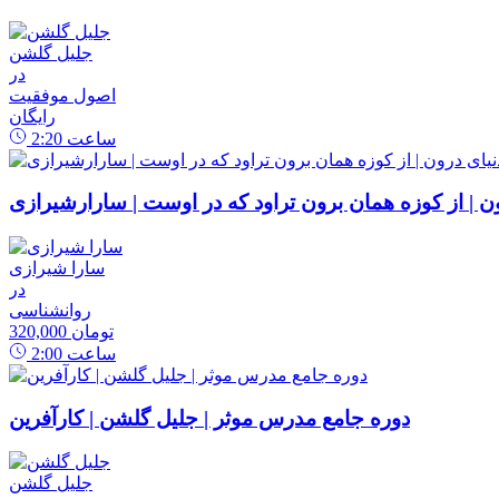
جلیل گلشن
در
اصول موفقیت
رایگان
ساعت
2:20
رون | از کوزه همان برون تراود که در اوست | سارارشیرازی
سارا شیرازی
در
روانشناسی
320,000 تومان
ساعت
2:00
دوره جامع مدرس موثر | جلیل گلشن | کارآفرین
جلیل گلشن