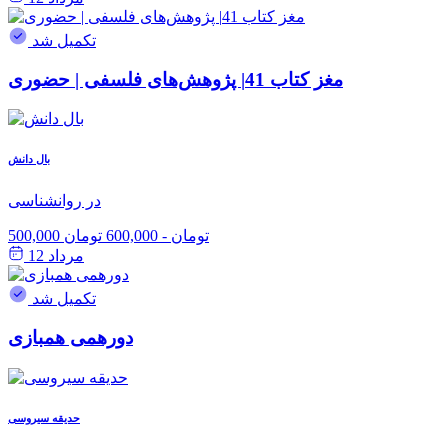
تکمیل شد
مغز کتاب 41| پژوهش‌های فلسفی | حضوری
بال دانش
در روانشناسی
500,000 تومان
-
600,000 تومان
مرداد 12
تکمیل شد
دورهمی همبازی
حدیقه سیروسی