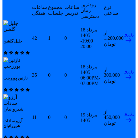
زودترین
نرخ
ساعات
مجموع
ساعات
زمان
ساعتی
تدریس
جلسات
هفتگی
دسترسی
18 مرداد
از
رزرو
1405
42
1
0
1,200,000
19:00-
جلیل گلشن
تومان
20:00
18 مرداد
از
رزرو
1405
35
0
0
300,000
06:00PM-
نازنین پوررجب
تومان
07:00PM
از
رزرو
19 مرداد
11
0
0
450,000
1405
آرزو سادات
تومان
شیروانیان