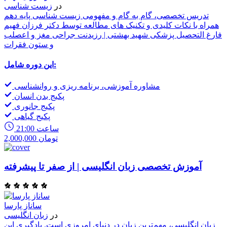
در
زیست شناسی
تدریس تخصصی، گام به گام و مفهومی زیست شناسی پایه دهم
همراه با نکات کلیدی و تکنیک های مطالعه توسط دکتر فرزان فهیم
فارغ التحصیل پزشکی شهید بهشتی | رزیدنت جراحی مغز و اعصلب
و ستون فقرات
این دوره شامل:
مشاوره آموزشی، برنامه ریزی و روانشناسی
پکیج بدن انسان
پکیج جانوری
پکیج گیاهی
21:00 ساعت
2,000,000 تومان
آموزش تخصصی زبان انگلیسی | از صفر تا پیشرفته
ساناز پارسا
در
زبان انگلیسی
زبان انگلیسی، مهم‌ترین زبان در دنیای امروزی است. یادگیری این