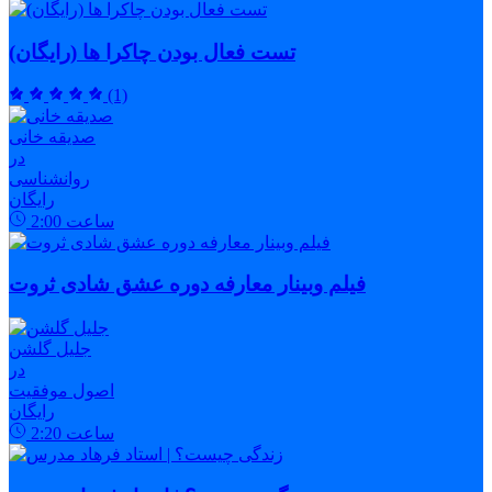
تست فعال بودن چاکرا ها (رایگان)
(1)
صدیقه خانی
در
روانشناسی
رایگان
ساعت
2:00
فیلم وبینار معارفه دوره عشق شادی ثروت
جلیل گلشن
در
اصول موفقیت
رایگان
ساعت
2:20