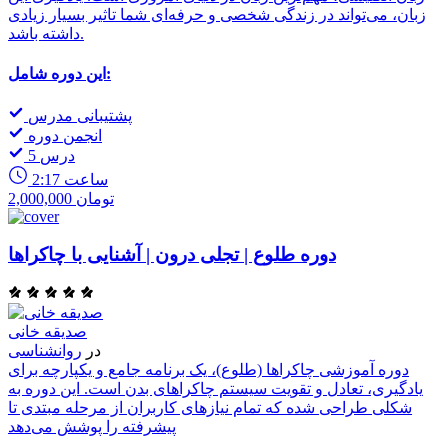
زبان، می‌تواند در زندگی شخصی و حرفه‌ای شما تاثیر بسیار زیادی
داشته باشد.
این دوره شامل:
پشتیبانی مدرس
انجمن دوره
5 درس
2:17 ساعت
2,000,000 تومان
دوره طلوع | تجلی درون | آشنایی با چاکراها
صدیقه خانی
در
روانشناسی
دوره آموزشی چاکراها (طلوع)، یک برنامه جامع و یکپارچه برای
یادگیری، تعادل و تقویت سیستم چاکراهای بدن است. این دوره به
شکلی طراحی شده که تمام نیازهای کاربران از مرحله مبتدی تا
پیشرفته را پوشش می‌دهد