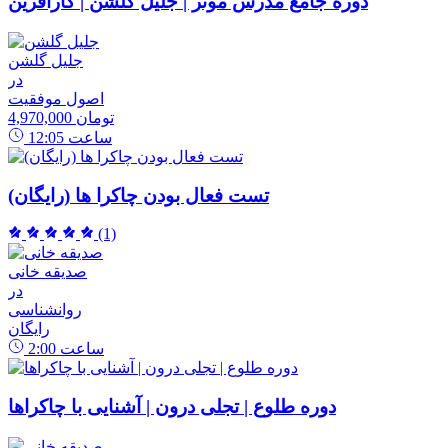
دوره جامع مدرس موثر | جلیل گلشن | کارآفرین
جلیل گلشن
در
اصول موفقیت
4,970,000 تومان
ساعت
12:05
تست فعال بودن چاکرا ها (رایگان)
(1)
صدیقه خانی
در
روانشناسی
رایگان
ساعت
2:00
دوره طلوع | تجلی درون | آشنایی با چاکراها