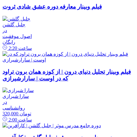
فیلم وبینار معارفه دوره عشق شادی ثروت
جلیل گلشن
در
اصول موفقیت
رایگان
ساعت
2:20
فیلم وبینار تحلیل دنیای درون | از کوزه همان برون تراود
که در اوست | سارارشیرازی
سارا شیرازی
در
روانشناسی
320,000 تومان
ساعت
2:00