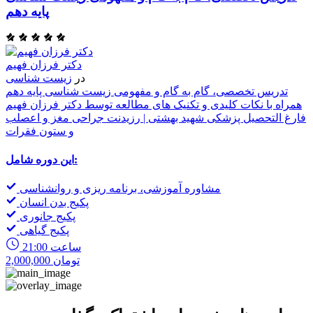
پایه دهم
ا
ی
دکتر فرزان فهیم
ن
در
زیست شناسی
ی
تدریس تخصصی، گام به گام و مفهومی زیست شناسی پایه دهم
همراه با نکات کلیدی و تکنیک های مطالعه توسط دکتر فرزان فهیم
فارغ التحصیل پزشکی شهید بهشتی | رزیدنت جراحی مغز و اعصلب
و ستون فقرات
این دوره شامل:
مشاوره آموزشی، برنامه ریزی و روانشناسی
پکیج بدن انسان
پکیج جانوری
پکیج گیاهی
21:00 ساعت
2,000,000 تومان