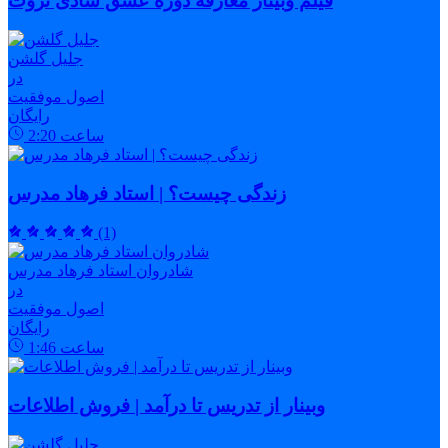
فیلم وبینار معارفه دوره عشق شادی ثروت
جلیل گلشن
در
اصول موفقیت
رایگان
ساعت
2:20
زندگی چیست؟ | استاد فرهاد مدرس
(1)
شادروان استاد فرهاد مدرس
در
اصول موفقیت
رایگان
ساعت
1:46
وبینار از تدریس تا درآمد | فروش اطلاعات