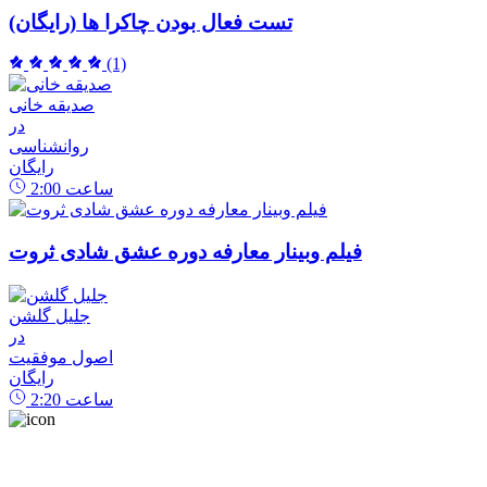
تست فعال بودن چاکرا ها (رایگان)
(1)
صدیقه خانی
در
روانشناسی
رایگان
ساعت
2:00
فیلم وبینار معارفه دوره عشق شادی ثروت
جلیل گلشن
در
اصول موفقیت
رایگان
ساعت
2:20