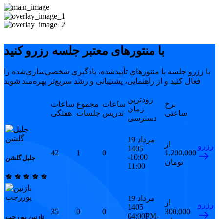
با منتورهای معتبر جلسه رزرو کنید
با رزرو جلسه با منتورهای تأییدشده، یادگیری شخصی‌سازی‌شده را
فعال کنید و از راهنمایی، پشتیبانی و رشد سریع‌تر بهره‌مند شوید
زودترین
نرخ
ساعات
مجموع
ساعات
زمان
ساعتی
تدریس
جلسات
هفتگی
دسترسی
19 مرداد
از
رزرو
1405
42
1
0
1,200,000
10:00-
جلیل گلشن
تومان
11:00
19 مرداد
از
رزرو
1405
35
0
0
300,000
04:00PM-
نازنین پوررجب