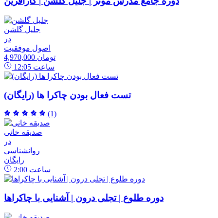
دوره جامع مدرس موثر | جلیل گلشن | کارآفرین
جلیل گلشن
در
اصول موفقیت
4,970,000 تومان
ساعت
12:05
تست فعال بودن چاکرا ها (رایگان)
(1)
صدیقه خانی
در
روانشناسی
رایگان
ساعت
2:00
دوره طلوع | تجلی درون | آشنایی با چاکراها