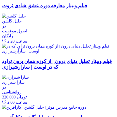
فیلم وبینار معارفه دوره عشق شادی ثروت
جلیل گلشن
در
اصول موفقیت
رایگان
ساعت
2:20
فیلم وبینار تحلیل دنیای درون | از کوزه همان برون تراود
که در اوست | سارارشیرازی
سارا شیرازی
در
روانشناسی
320,000 تومان
ساعت
2:00