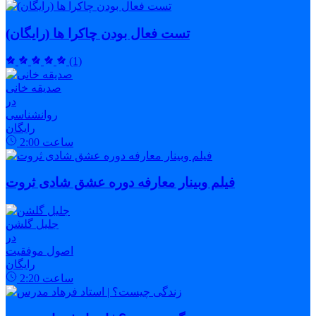
تست فعال بودن چاکرا ها (رایگان)
(1)
صدیقه خانی
در
روانشناسی
رایگان
ساعت
2:00
فیلم وبینار معارفه دوره عشق شادی ثروت
جلیل گلشن
در
اصول موفقیت
رایگان
ساعت
2:20