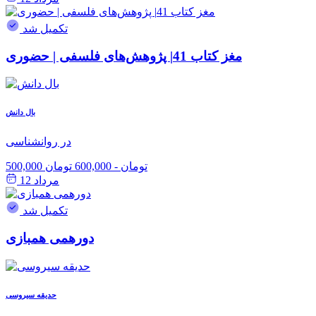
تکمیل شد
مغز کتاب 41| پژوهش‌های فلسفی | حضوری
بال دانش
در روانشناسی
500,000 تومان
-
600,000 تومان
مرداد 12
تکمیل شد
دورهمی همبازی
حدیقه سیروسی