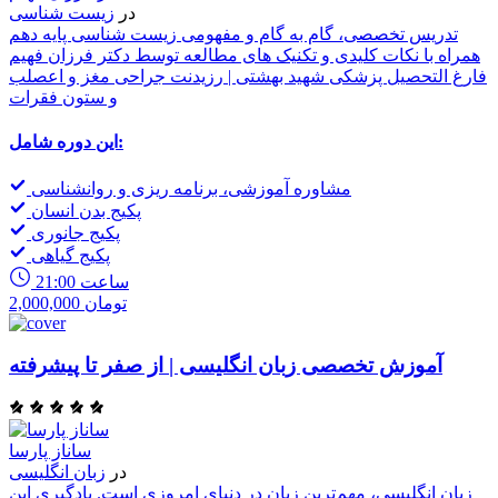
در
زیست شناسی
تدریس تخصصی، گام به گام و مفهومی زیست شناسی پایه دهم
همراه با نکات کلیدی و تکنیک های مطالعه توسط دکتر فرزان فهیم
فارغ التحصیل پزشکی شهید بهشتی | رزیدنت جراحی مغز و اعصلب
و ستون فقرات
این دوره شامل:
مشاوره آموزشی، برنامه ریزی و روانشناسی
پکیج بدن انسان
پکیج جانوری
پکیج گیاهی
21:00 ساعت
2,000,000 تومان
آموزش تخصصی زبان انگلیسی | از صفر تا پیشرفته
ساناز پارسا
در
زبان انگلیسی
زبان انگلیسی، مهم‌ترین زبان در دنیای امروزی است. یادگیری این