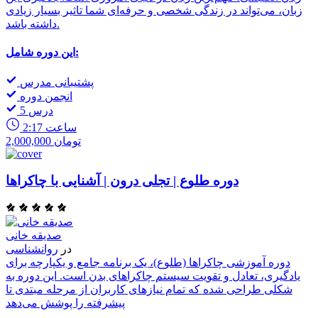
زبان، می‌تواند در زندگی شخصی و حرفه‌ای شما تاثیر بسیار زیادی
داشته باشد.
این دوره شامل:
پشتیبانی مدرس
انجمن دوره
5 درس
2:17 ساعت
2,000,000 تومان
دوره طلوع | تجلی درون | آشنایی با چاکراها
صدیقه خانی
در
روانشناسی
دوره آموزشی چاکراها (طلوع)، یک برنامه جامع و یکپارچه برای
یادگیری، تعادل و تقویت سیستم چاکراهای بدن است. این دوره به
شکلی طراحی شده که تمام نیازهای کاربران از مرحله مبتدی تا
پیشرفته را پوشش می‌دهد