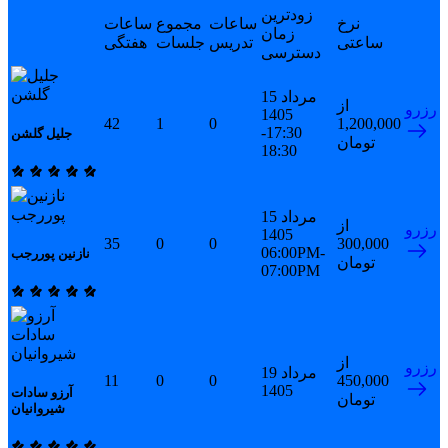
زودترین
نرخ
ساعات
مجموع
ساعات
زمان
ساعتی
تدریس
جلسات
هفتگی
دسترسی
15 مرداد
از
رزرو
1405
42
1
0
1,200,000
17:30-
جلیل گلشن
تومان
18:30
15 مرداد
از
رزرو
1405
35
0
0
300,000
06:00PM-
نازنین پوررجب
تومان
07:00PM
از
رزرو
19 مرداد
11
0
0
450,000
1405
آرزو سادات
تومان
شیروانیان