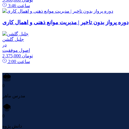
ساعت
3:46
دوره پرواز بدون تاخیر | مدیریت موانع ذهنی و اهمال کاری
جلیل گلشن
در
اصول موفقیت
2,375,000 تومان
ساعت
2:00
0
مدرس ماهر
0
دانش پژوه