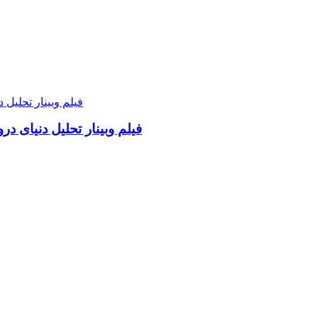
فیلم وبینار تحلیل دنیای د