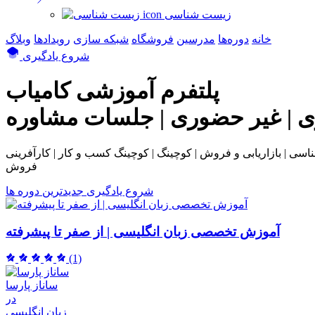
زیست شناسی
خانه
دوره‌ها
مدرسین
فروشگاه
شبکه سازی
رویداد‌ها
وبلاگ
شروع یادگیری
پلتفرم آموزشی
کامیاب
ی | غیر حضوری | جلسات مشاوره
بی و فروش | کوچینگ | کوچینگ کسب و کار | کارآفرینی | NLP | همکاری در
فروش
شروع یادگیری
جدیدترین دوره ها
آموزش تخصصی زبان انگلیسی | از صفر تا پیشرفته
(1)
ساناز پارسا
در
زبان انگلیسی