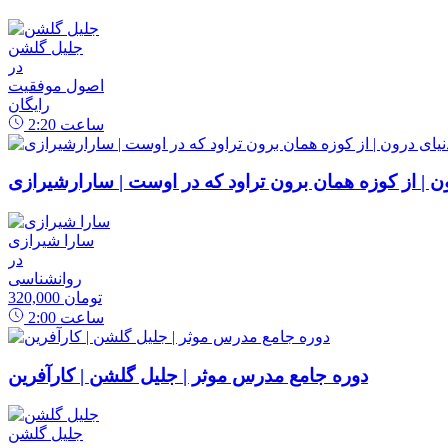
جلیل گلشن
در
اصول موفقیت
رایگان
ساعت
2:20
رون | از کوزه همان برون تراود که در اوست | سارارشیرازی
سارا شیرازی
در
روانشناسی
320,000 تومان
ساعت
2:00
دوره جامع مدرس موثر | جلیل گلشن | کارآفرین
جلیل گلشن