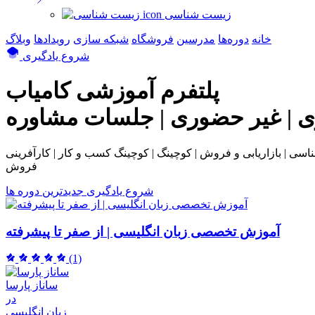
زیست شناسی
خانه
دوره‌ها
مدرسین
فروشگاه
شبکه سازی
رویداد‌ها
وبلاگ
شروع یادگیری
پلتفرم آموزشی
کامیاب
ی | غیر حضوری | جلسات مشاوره
بی و فروش | کوچینگ | کوچینگ کسب و کار | کارآفرینی | NLP | همکاری در
فروش
شروع یادگیری
جدیدترین دوره ها
آموزش تخصصی زبان انگلیسی | از صفر تا پیشرفته
(1)
ساناز پارسا
در
زبان انگلیسی