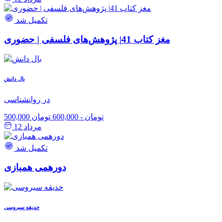
تکمیل شد
مغز کتاب 41| پژوهش‌های فلسفی | حضوری
بال دانش
در روانشناسی
500,000 تومان
-
600,000 تومان
مرداد 12
تکمیل شد
دورهمی همبازی
حدیقه سیروسی