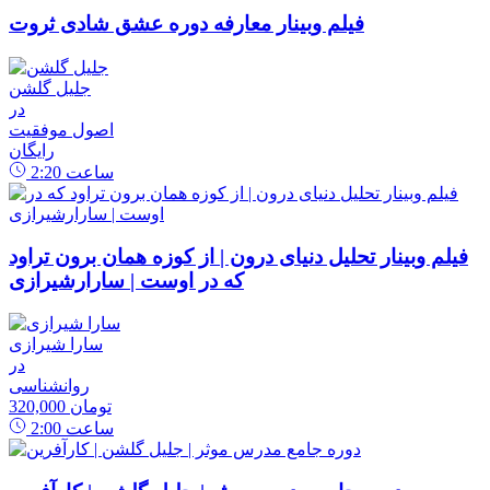
فیلم وبینار معارفه دوره عشق شادی ثروت
جلیل گلشن
در
اصول موفقیت
رایگان
ساعت
2:20
فیلم وبینار تحلیل دنیای درون | از کوزه همان برون تراود
که در اوست | سارارشیرازی
سارا شیرازی
در
روانشناسی
320,000 تومان
ساعت
2:00