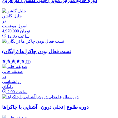
دوره جامع مدرس موثر | جلیل گلشن | کارآفرین
جلیل گلشن
در
اصول موفقیت
4,970,000 تومان
ساعت
12:05
تست فعال بودن چاکرا ها (رایگان)
(1)
صدیقه خانی
در
روانشناسی
رایگان
ساعت
2:00
دوره طلوع | تجلی درون | آشنایی با چاکراها