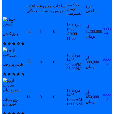
زودترین
نرخ
ساعات
مجموع
ساعات
زمان
ساعتی
تدریس
جلسات
هفتگی
دسترسی
18 مرداد
از
رزرو
1405
42
1
0
1,200,000
10:00-
جلیل گلشن
تومان
11:00
18 مرداد
از
رزرو
1405
35
0
0
300,000
04:00PM-
نازنین پوررجب
تومان
05:00PM
19 مرداد
از
رزرو
1405
11
0
0
450,000
10:00AM-
آرزو سادات
تومان
11:00AM
شیروانیان