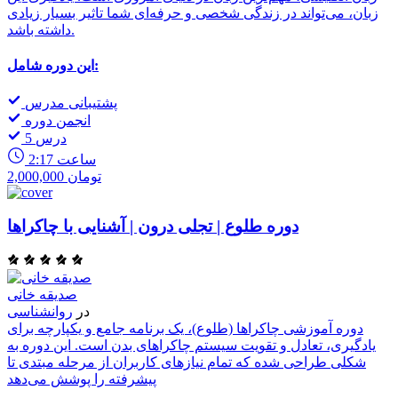
زبان، می‌تواند در زندگی شخصی و حرفه‌ای شما تاثیر بسیار زیادی
داشته باشد.
این دوره شامل:
پشتیبانی مدرس
انجمن دوره
5 درس
2:17 ساعت
2,000,000 تومان
دوره طلوع | تجلی درون | آشنایی با چاکراها
صدیقه خانی
در
روانشناسی
دوره آموزشی چاکراها (طلوع)، یک برنامه جامع و یکپارچه برای
یادگیری، تعادل و تقویت سیستم چاکراهای بدن است. این دوره به
شکلی طراحی شده که تمام نیازهای کاربران از مرحله مبتدی تا
پیشرفته را پوشش می‌دهد