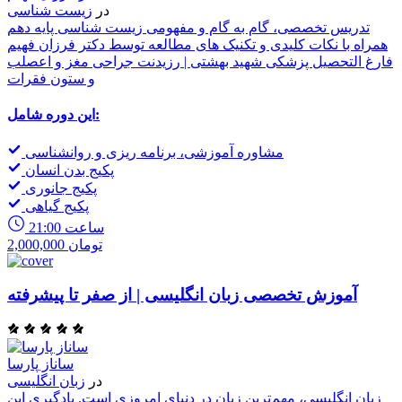
در
زیست شناسی
تدریس تخصصی، گام به گام و مفهومی زیست شناسی پایه دهم
همراه با نکات کلیدی و تکنیک های مطالعه توسط دکتر فرزان فهیم
فارغ التحصیل پزشکی شهید بهشتی | رزیدنت جراحی مغز و اعصلب
و ستون فقرات
این دوره شامل:
مشاوره آموزشی، برنامه ریزی و روانشناسی
پکیج بدن انسان
پکیج جانوری
پکیج گیاهی
21:00 ساعت
2,000,000 تومان
آموزش تخصصی زبان انگلیسی | از صفر تا پیشرفته
ساناز پارسا
در
زبان انگلیسی
زبان انگلیسی، مهم‌ترین زبان در دنیای امروزی است. یادگیری این