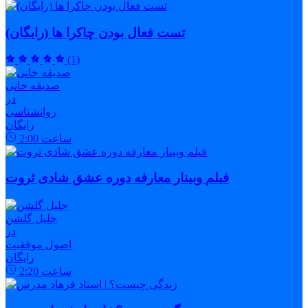
تست فعال بودن چاکرا ها (رایگان)
(1)
صدیقه خانی
در
روانشناسی
رایگان
ساعت
2:00
فیلم وبینار معارفه دوره عشق شادی ثروت
جلیل گلشن
در
اصول موفقیت
رایگان
ساعت
2:20