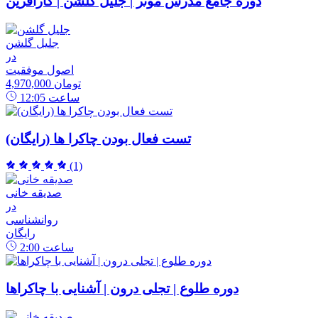
دوره جامع مدرس موثر | جلیل گلشن | کارآفرین
جلیل گلشن
در
اصول موفقیت
4,970,000 تومان
ساعت
12:05
تست فعال بودن چاکرا ها (رایگان)
(1)
صدیقه خانی
در
روانشناسی
رایگان
ساعت
2:00
دوره طلوع | تجلی درون | آشنایی با چاکراها