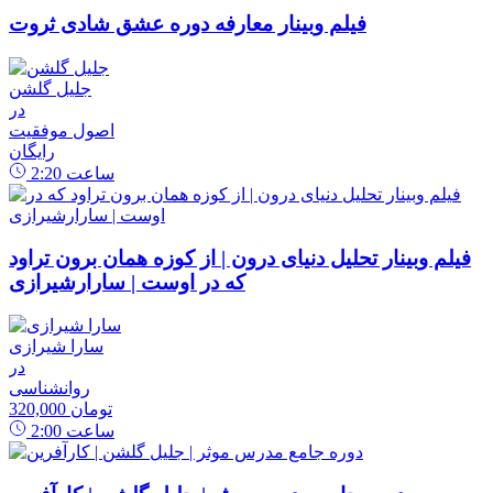
فیلم وبینار معارفه دوره عشق شادی ثروت
جلیل گلشن
در
اصول موفقیت
رایگان
ساعت
2:20
فیلم وبینار تحلیل دنیای درون | از کوزه همان برون تراود
که در اوست | سارارشیرازی
سارا شیرازی
در
روانشناسی
320,000 تومان
ساعت
2:00