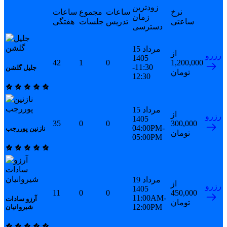
زودترین
نرخ
ساعات
مجموع
ساعات
زمان
ساعتی
تدریس
جلسات
هفتگی
دسترسی
15 مرداد
از
رزرو
1405
42
1
0
1,200,000
11:30-
جلیل گلشن
تومان
12:30
15 مرداد
از
رزرو
1405
35
0
0
300,000
04:00PM-
نازنین پوررجب
تومان
05:00PM
19 مرداد
از
رزرو
1405
11
0
0
450,000
11:00AM-
آرزو سادات
تومان
12:00PM
شیروانیان