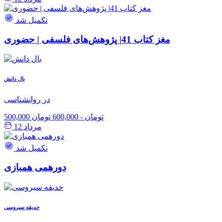
تکمیل شد
مغز کتاب 41| پژوهش‌های فلسفی | حضوری
بال دانش
در روانشناسی
500,000 تومان
-
600,000 تومان
مرداد 12
تکمیل شد
دورهمی همبازی
حدیقه سیروسی