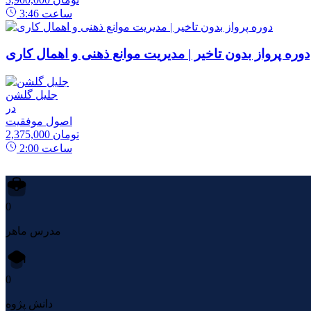
ساعت
3:46
دوره پرواز بدون تاخیر | مدیریت موانع ذهنی و اهمال کاری
جلیل گلشن
در
اصول موفقیت
2,375,000 تومان
ساعت
2:00
0
مدرس ماهر
0
دانش پژوه