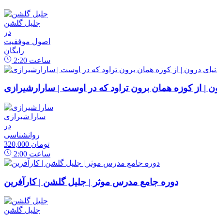
جلیل گلشن
در
اصول موفقیت
رایگان
ساعت
2:20
رون | از کوزه همان برون تراود که در اوست | سارارشیرازی
سارا شیرازی
در
روانشناسی
320,000 تومان
ساعت
2:00
دوره جامع مدرس موثر | جلیل گلشن | کارآفرین
جلیل گلشن