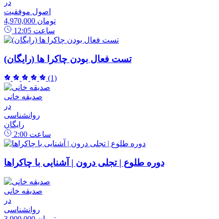
در
اصول موفقیت
4,970,000 تومان
ساعت
12:05
تست فعال بودن چاکرا ها (رایگان)
(1)
صدیقه خانی
در
روانشناسی
رایگان
ساعت
2:00
دوره طلوع | تجلی درون | آشنایی با چاکراها
صدیقه خانی
در
روانشناسی
3,900,000 تومان