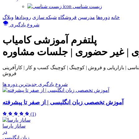
زیست شناسی
خانه
دوره‌ها
مدرسین
فروشگاه
شبکه سازی
رویداد‌ها
وبلاگ
شروع یادگیری
پلتفرم آموزشی
کامیاب
ی | غیر حضوری | جلسات مشاوره
بی و فروش | کوچینگ | کوچینگ کسب و کار | کارآفرینی | NLP | همکاری در
فروش
شروع یادگیری
جدیدترین دوره ها
آموزش تخصصی زبان انگلیسی | از صفر تا پیشرفته
(1)
ساناز پارسا
در
زبان انگلیسی