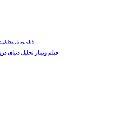
فیلم وبینار تحلیل دنیای د