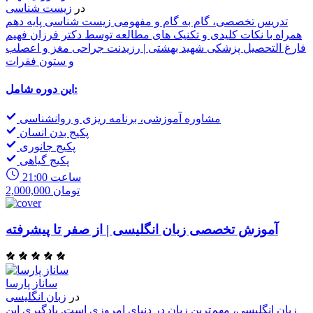
در
زیست شناسی
تدریس تخصصی، گام به گام و مفهومی زیست شناسی پایه دهم
همراه با نکات کلیدی و تکنیک های مطالعه توسط دکتر فرزان فهیم
فارغ التحصیل پزشکی شهید بهشتی | رزیدنت جراحی مغز و اعصلب
و ستون فقرات
این دوره شامل:
مشاوره آموزشی، برنامه ریزی و روانشناسی
پکیج بدن انسان
پکیج جانوری
پکیج گیاهی
21:00 ساعت
2,000,000 تومان
آموزش تخصصی زبان انگلیسی | از صفر تا پیشرفته
ساناز پارسا
در
زبان انگلیسی
زبان انگلیسی، مهم‌ترین زبان در دنیای امروزی است. یادگیری این