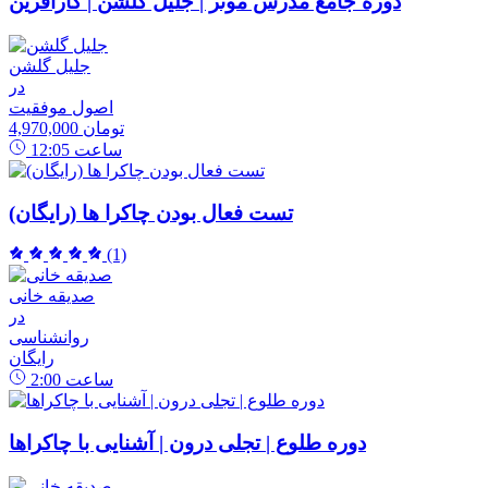
دوره جامع مدرس موثر | جلیل گلشن | کارآفرین
جلیل گلشن
در
اصول موفقیت
4,970,000 تومان
ساعت
12:05
تست فعال بودن چاکرا ها (رایگان)
(1)
صدیقه خانی
در
روانشناسی
رایگان
ساعت
2:00
دوره طلوع | تجلی درون | آشنایی با چاکراها