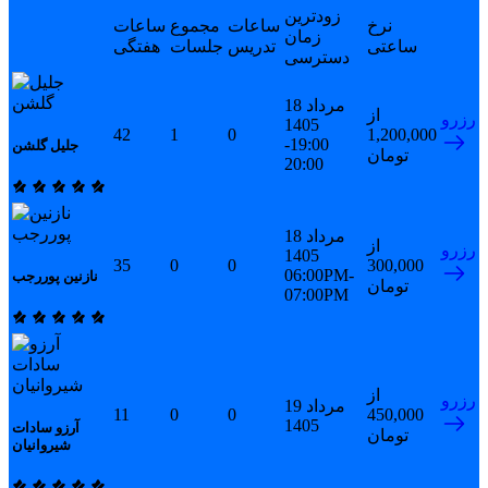
زودترین
نرخ
ساعات
مجموع
ساعات
زمان
ساعتی
تدریس
جلسات
هفتگی
دسترسی
18 مرداد
از
رزرو
1405
42
1
0
1,200,000
19:00-
جلیل گلشن
تومان
20:00
18 مرداد
از
رزرو
1405
35
0
0
300,000
06:00PM-
نازنین پوررجب
تومان
07:00PM
از
رزرو
19 مرداد
11
0
0
450,000
1405
آرزو سادات
تومان
شیروانیان