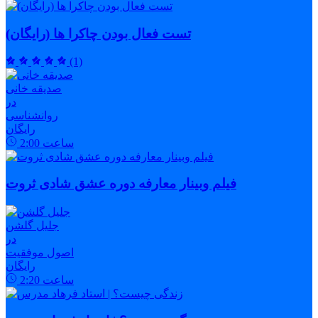
تست فعال بودن چاکرا ها (رایگان)
(1)
صدیقه خانی
در
روانشناسی
رایگان
ساعت
2:00
فیلم وبینار معارفه دوره عشق شادی ثروت
جلیل گلشن
در
اصول موفقیت
رایگان
ساعت
2:20