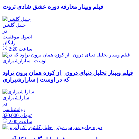
فیلم وبینار معارفه دوره عشق شادی ثروت
جلیل گلشن
در
اصول موفقیت
رایگان
ساعت
2:20
فیلم وبینار تحلیل دنیای درون | از کوزه همان برون تراود
که در اوست | سارارشیرازی
سارا شیرازی
در
روانشناسی
320,000 تومان
ساعت
2:00