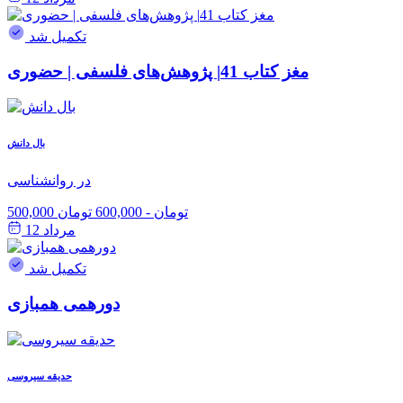
تکمیل شد
مغز کتاب 41| پژوهش‌های فلسفی | حضوری
بال دانش
در روانشناسی
500,000 تومان
-
600,000 تومان
مرداد 12
تکمیل شد
دورهمی همبازی
حدیقه سیروسی