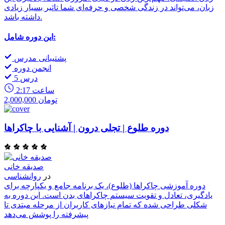
زبان، می‌تواند در زندگی شخصی و حرفه‌ای شما تاثیر بسیار زیادی
داشته باشد.
این دوره شامل:
پشتیبانی مدرس
انجمن دوره
5 درس
2:17 ساعت
2,000,000 تومان
دوره طلوع | تجلی درون | آشنایی با چاکراها
صدیقه خانی
در
روانشناسی
دوره آموزشی چاکراها (طلوع)، یک برنامه جامع و یکپارچه برای
یادگیری، تعادل و تقویت سیستم چاکراهای بدن است. این دوره به
شکلی طراحی شده که تمام نیازهای کاربران از مرحله مبتدی تا
پیشرفته را پوشش می‌دهد