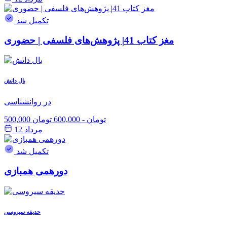
تکمیل شد
مغز کتاب 41| پژوهش‌های فلسفی | حضوری
بال دانش
در روانشناسی
500,000 تومان
-
600,000 تومان
مرداد 12
تکمیل شد
دورهمی همبازی
حدیقه سیروسی