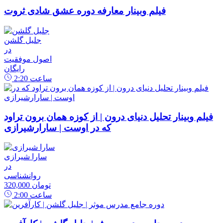
فیلم وبینار معارفه دوره عشق شادی ثروت
جلیل گلشن
در
اصول موفقیت
رایگان
ساعت
2:20
فیلم وبینار تحلیل دنیای درون | از کوزه همان برون تراود
که در اوست | سارارشیرازی
سارا شیرازی
در
روانشناسی
320,000 تومان
ساعت
2:00