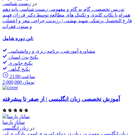
در
زیست شناسی
تدریس تخصصی، گام به گام و مفهومی زیست شناسی پایه دهم
همراه با نکات کلیدی و تکنیک های مطالعه توسط دکتر فرزان فهیم
فارغ التحصیل پزشکی شهید بهشتی | رزیدنت جراحی مغز و اعصلب
و ستون فقرات
این دوره شامل:
مشاوره آموزشی، برنامه ریزی و روانشناسی
پکیج بدن انسان
پکیج جانوری
پکیج گیاهی
21:00 ساعت
2,000,000 تومان
آموزش تخصصی زبان انگلیسی | از صفر تا پیشرفته
ساناز پارسا
در
زبان انگلیسی
زبان انگلیسی، مهم‌ترین زبان در دنیای امروزی است. یادگیری این