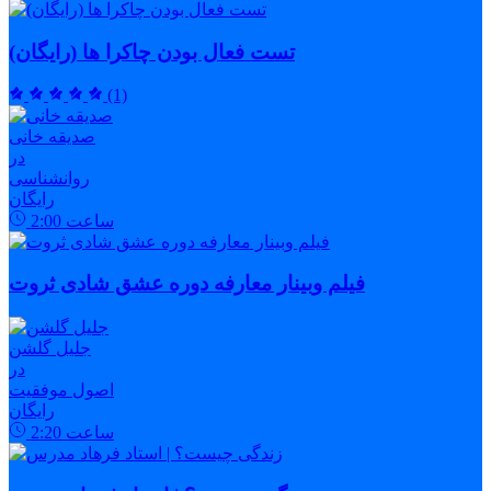
تست فعال بودن چاکرا ها (رایگان)
(1)
صدیقه خانی
در
روانشناسی
رایگان
ساعت
2:00
فیلم وبینار معارفه دوره عشق شادی ثروت
جلیل گلشن
در
اصول موفقیت
رایگان
ساعت
2:20