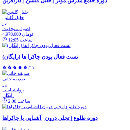
دوره جامع مدرس موثر | جلیل گلشن | کارآفرین
جلیل گلشن
در
اصول موفقیت
4,970,000 تومان
ساعت
12:05
تست فعال بودن چاکرا ها (رایگان)
(1)
صدیقه خانی
در
روانشناسی
رایگان
ساعت
2:00
دوره طلوع | تجلی درون | آشنایی با چاکراها