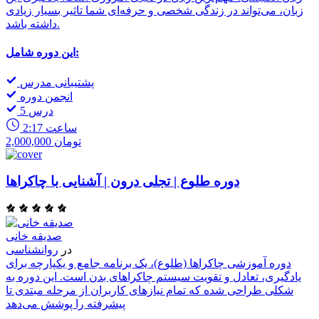
زبان، می‌تواند در زندگی شخصی و حرفه‌ای شما تاثیر بسیار زیادی
داشته باشد.
این دوره شامل:
پشتیبانی مدرس
انجمن دوره
5 درس
2:17 ساعت
2,000,000 تومان
دوره طلوع | تجلی درون | آشنایی با چاکراها
صدیقه خانی
در
روانشناسی
دوره آموزشی چاکراها (طلوع)، یک برنامه جامع و یکپارچه برای
یادگیری، تعادل و تقویت سیستم چاکراهای بدن است. این دوره به
شکلی طراحی شده که تمام نیازهای کاربران از مرحله مبتدی تا
پیشرفته را پوشش می‌دهد