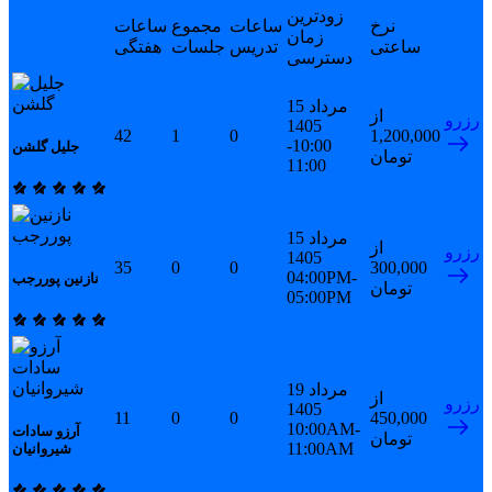
زودترین
نرخ
ساعات
مجموع
ساعات
زمان
ساعتی
تدریس
جلسات
هفتگی
دسترسی
15 مرداد
از
رزرو
1405
42
1
0
1,200,000
10:00-
جلیل گلشن
تومان
11:00
15 مرداد
از
رزرو
1405
35
0
0
300,000
04:00PM-
نازنین پوررجب
تومان
05:00PM
19 مرداد
از
رزرو
1405
11
0
0
450,000
10:00AM-
آرزو سادات
تومان
11:00AM
شیروانیان