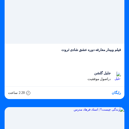
فیلم وبینار معارفه دوره عشق شادی ثروت
جلیل گلشن
اصول موفقیت
در
رایگان
2:20
ساعت