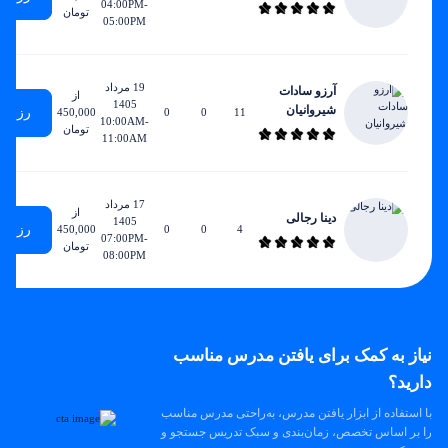
04:00PM-
تومان
05:00PM
19 مرداد
آرزو سادات
از
1405
شیروانیان
رزرو
450,000
0
0
11
10:00AM-
تومان
11:00AM
17 مرداد
از
دینا رجالی
1405
رزرو
450,000
0
0
4
07:00PM-
تومان
08:00PM
نیاز به کمک برای یافتن مدرس مناسب
دارید؟
با استفاده از ابزار یافتن مدرس، به‌راحتی مدرس مناسب
را بر اساس تخصص، زمان‌بندی و سبک تدریس جستجو و