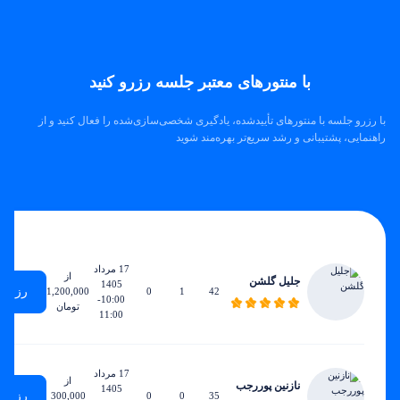
با منتورهای معتبر جلسه رزرو کنید
با رزرو جلسه با منتورهای تأییدشده، یادگیری شخصی‌سازی‌شده را فعال کنید و از
راهنمایی، پشتیبانی و رشد سریع‌تر بهره‌مند شوید
زودترین
ساعات
مجموع
ساعات
نرخ
زمان
هفتگی
جلسات
تدریس
ساعتی
دسترسی
17 مرداد
از
جلیل گلشن
1405
رزرو
1,200,000
0
1
42
10:00-
تومان
11:00
17 مرداد
از
نازنین پوررجب
1405
رزرو
300,000
0
0
35