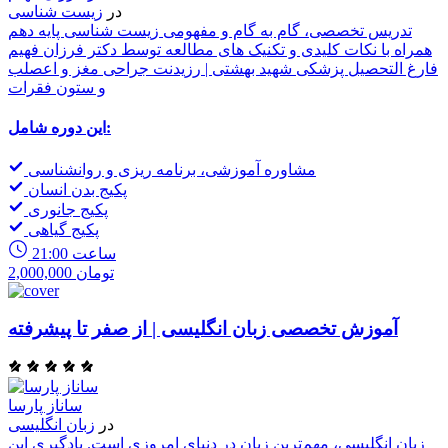
در
زیست شناسی
تدریس تخصصی، گام به گام و مفهومی زیست شناسی پایه دهم
همراه با نکات کلیدی و تکنیک های مطالعه توسط دکتر فرزان فهیم
فارغ التحصیل پزشکی شهید بهشتی | رزیدنت جراحی مغز و اعصلب
و ستون فقرات
این دوره شامل:
مشاوره آموزشی، برنامه ریزی و روانشناسی
پکیج بدن انسان
پکیج جانوری
پکیج گیاهی
21:00 ساعت
2,000,000 تومان
آموزش تخصصی زبان انگلیسی | از صفر تا پیشرفته
ساناز پارسا
در
زبان انگلیسی
زبان انگلیسی، مهم‌ترین زبان در دنیای امروزی است. یادگیری این