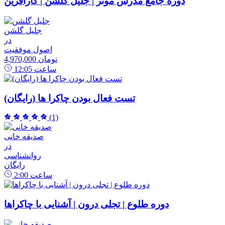
دوره جامع مدرس موثر | جلیل گلشن | کارآفرین
جلیل گلشن
در
اصول موفقیت
4,970,000 تومان
ساعت
12:05
تست فعال بودن چاکرا ها (رایگان)
(1)
صدیقه خانی
در
روانشناسی
رایگان
ساعت
2:00
دوره طلوع | تجلی درون | آشنایی با چاکراها