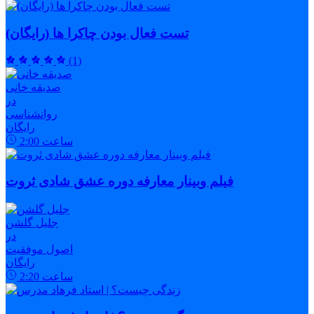
تست فعال بودن چاکرا ها (رایگان)
(1)
صدیقه خانی
در
روانشناسی
رایگان
ساعت
2:00
فیلم وبینار معارفه دوره عشق شادی ثروت
جلیل گلشن
در
اصول موفقیت
رایگان
ساعت
2:20