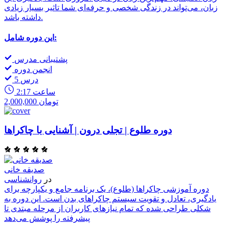
زبان، می‌تواند در زندگی شخصی و حرفه‌ای شما تاثیر بسیار زیادی
داشته باشد.
این دوره شامل:
پشتیبانی مدرس
انجمن دوره
5 درس
2:17 ساعت
2,000,000 تومان
دوره طلوع | تجلی درون | آشنایی با چاکراها
صدیقه خانی
در
روانشناسی
دوره آموزشی چاکراها (طلوع)، یک برنامه جامع و یکپارچه برای
یادگیری، تعادل و تقویت سیستم چاکراهای بدن است. این دوره به
شکلی طراحی شده که تمام نیازهای کاربران از مرحله مبتدی تا
پیشرفته را پوشش می‌دهد