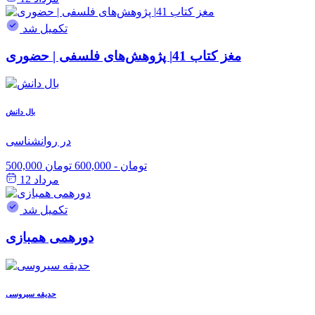
تکمیل شد
مغز کتاب 41| پژوهش‌های فلسفی | حضوری
بال دانش
در روانشناسی
500,000 تومان
-
600,000 تومان
مرداد 12
تکمیل شد
دورهمی همبازی
حدیقه سیروسی