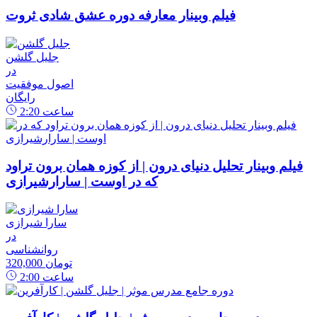
فیلم وبینار معارفه دوره عشق شادی ثروت
جلیل گلشن
در
اصول موفقیت
رایگان
ساعت
2:20
فیلم وبینار تحلیل دنیای درون | از کوزه همان برون تراود
که در اوست | سارارشیرازی
سارا شیرازی
در
روانشناسی
320,000 تومان
ساعت
2:00