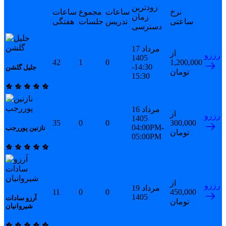
زودترین
نرخ
ساعات
مجموع
ساعات
زمان
ساعتی
تدریس
جلسات
هفتگی
دسترسی
17 مرداد
از
رزرو
1405
42
1
0
1,200,000
14:30-
جلیل گلشن
تومان
15:30
16 مرداد
از
رزرو
1405
35
0
0
300,000
04:00PM-
نازنین پوررجب
تومان
05:00PM
از
رزرو
19 مرداد
11
0
0
450,000
1405
آرزو سادات
تومان
شیروانیان